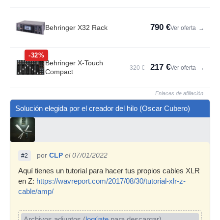
790 €
Behringer X32 Rack
Ver oferta
→
-32%
Behringer X-Touch
217 €
320 €
Ver oferta
→
Compact
Enlaces de afiliación
Solución elegida por el creador del hilo (Oscar Cubero)
por
CLP
el 07/01/2022
#2
Aquí tienes un tutorial para hacer tus propios cables XLR
en Z:
https://wavreport.com/2017/08/30/tutorial-xlr-z-
cable/amp/
Archivos adjuntos (
logúate
para descargar)