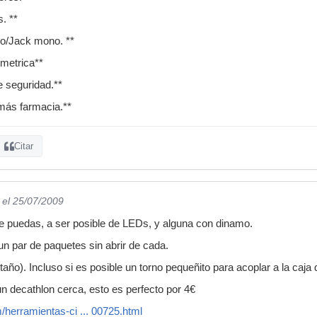
s. **
o/Jack mono. **
imetrica**
 seguridad.**
más farmacia.**
Citar
el 25/07/2009
ue puedas, a ser posible de LEDs, y alguna con dinamo.
un par de paquetes sin abrir de cada.
taño). Incluso si es posible un torno pequeñito para acoplar a la caja
 un decathlon cerca, esto es perfecto por 4€
m/herramientas-ci ... 00725.html