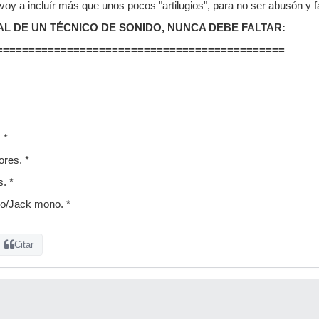
y a incluír más que unos pocos "artilugios", para no ser abusón y fa
AL DE UN TÉCNICO DE SONIDO, NUNCA DEBE FALTAR:
=============================================
 *
ores. *
s. *
o/Jack mono. *
Citar