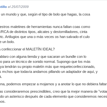
tillo
el 25/07/2009
un mundo y que, según el tipo de bolo que hagas, la cosa
estros maletines de herramientas nunca faltan coas como
CA de distintos tipos, alicates y destornilladores, cinta
etc. Artilugios que una o más veces os han salvado el culo
e un bolo.
 a confeccionar el MALETÍN IDEAL?
laro con alguna tienda y que sacaran un bundle con lo
 para un técnico de sonido normal. Supongo que los más
ya tendrán su propio maletín más que requeteconfeccionado,
os mchos que todavía andamos pillando un adaptador de aquí, y
á.
uena, podemos empezar a mojarnos y a anotar lo que no debiera faltar 
 consideraremos prescindibles, creo que la mejor manera de "votar"
ndo un asterisco después de cada elemento que consideremos necesa
mos.