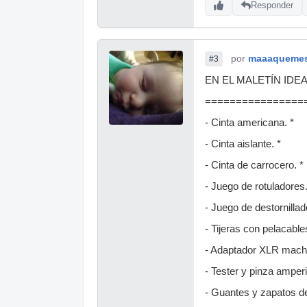
Responder
por
maaaqueme
#3
EN EL MALETÍN IDE
================
- Cinta americana. *
- Cinta aislante. *
- Cinta de carrocero. *
- Juego de rotuladores.
- Juego de destornillad
- Tijeras con pelacable
- Adaptador XLR mach
- Tester y pinza amper
- Guantes y zapatos d