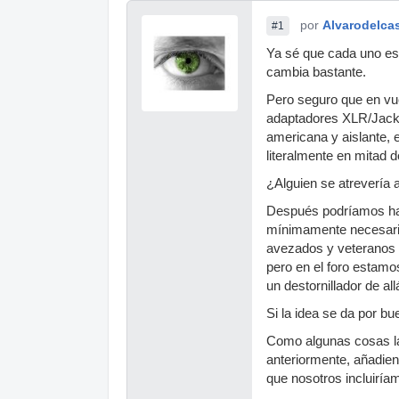
por
Alvarodelcas
#1
Ya sé que cada uno es 
cambia bastante.
Pero seguro que en vu
adaptadores XLR/Jack/R
americana y aislante, 
literalmente en mitad d
¿Alguien se atrevería
Después podríamos hab
mínimamente necesario
avezados y veteranos 
pero en el foro estam
un destornillador de all
Si la idea se da por b
Como algunas cosas las
anteriormente, añadie
que nosotros incluiría