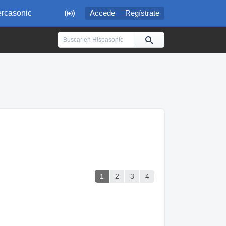

rcasonic
Accede
Regístrate
1
2
3
4