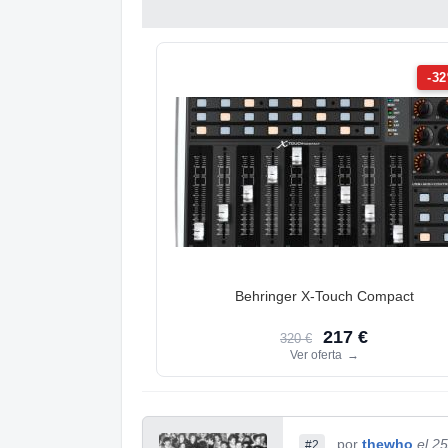
-3
Behringer X-Touch Compact
217 €
320 €
Ver oferta
→
por
thewho
el 2
#2