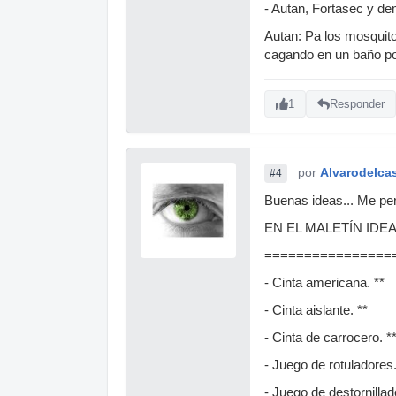
- Autan, Fortasec y d
Autan: Pa los mosquito
cagando en un baño port
1
Responder
por
Alvarodelcas
#4
Buenas ideas... Me per
EN EL MALETÍN IDE
================
- Cinta americana. **
- Cinta aislante. **
- Cinta de carrocero. *
- Juego de rotuladores.
- Juego de destornillad