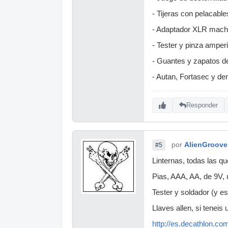
- Tijeras con pelacable
- Adaptador XLR mach
- Tester y pinza amper
- Guantes y zapatos de
- Autan, Fortasec y de
Responder
por
AlienGroove
#5
Linternas, todas las q
Pias, AAA, AA, de 9V, 
Tester y soldador (y es
Llaves allen, si teneis
http://es.decathlon.co