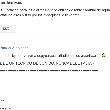
emás farmacia.
s, Fortasec para las diarreas que te entran de tanto cambiar de agu
atil de esos y frito por los mosquitos lo llevo fatal.
Citar
tillo
el 25/07/2009
mito el lujo de volver a copypastear añadiendo los asteriscos...
AL DE UN TÉCNICO DE SONIDO, NUNCA DEBE FALTAR:
=============================================
*
 **
ores. **