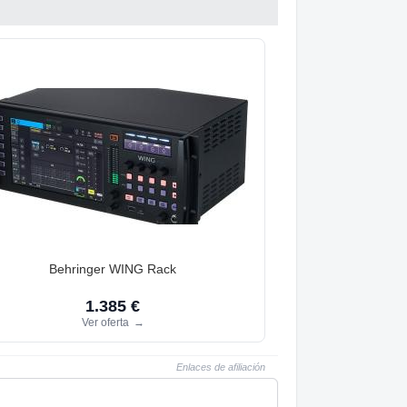
Behringer WING Rack
1.385 €
Ver oferta
→
Enlaces de afiliación