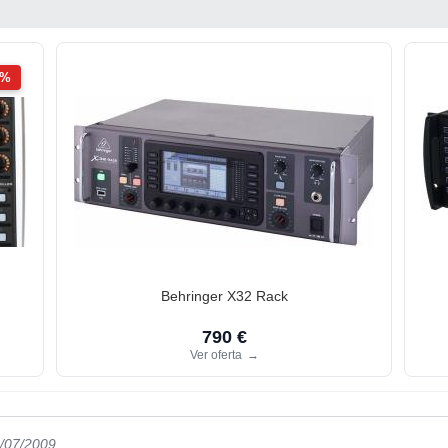
2%
Behringer X32 Rack
790 €
Ver oferta
→
5/07/2009