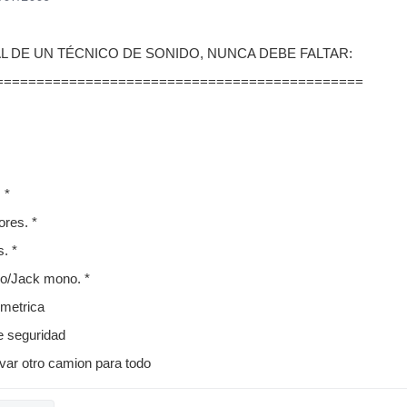
AL DE UN TÉCNICO DE SONIDO, NUNCA DEBE FALTAR:
=============================================
 *
ores. *
s. *
o/Jack mono. *
imetrica
e seguridad
evar otro camion para todo