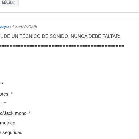
Citar
seyo
el 25/07/2009
AL DE UN TÉCNICO DE SONIDO, NUNCA DEBE FALTAR:
=============================================
 *
ores. *
s. *
o/Jack mono. *
imetrica
e seguridad