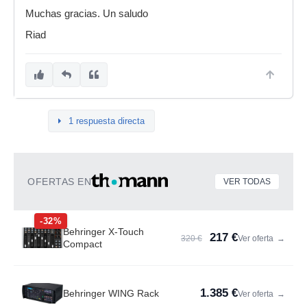
Muchas gracias. Un saludo
Riad
1 respuesta directa
OFERTAS EN
VER TODAS
-32%
Behringer X-Touch
217 €
320 €
Ver oferta
→
Compact
1.385 €
Behringer WING Rack
Ver oferta
→