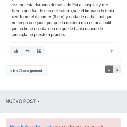
vez me esta durando demasiado.Fui al hospital y me
dijeron que fue de eso,del catarro,que el timpano lo tenia
bien.Tome el rhinomer (9 eur) y nada de nada....así que
me tengo que joder,por que la doctora mia es una inutil
que no tiene ni puta idea de que le hablo cuando le
cuento,la he puesto a prueba.
1
2
« Ir a Charla general
NUEVO POST
×
Regístrate
o
identifícate
para poder postear en este