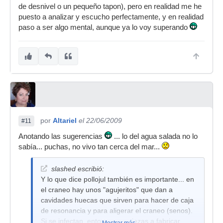
de desnivel o un pequeño tapon), pero en realidad me he
puesto a analizar y escucho perfectamente, y en realidad
paso a ser algo mental, aunque ya lo voy superando
por
Altariel
el 22/06/2009
#11
Anotando las sugerencias
... lo del agua salada no lo
sabía... puchas, no vivo tan cerca del mar...
slashed escribió:
Y lo que dice pollojul también es importante... en
el craneo hay unos "agujeritos" que dan a
cavidades huecas que sirven para hacer de caja
de resonancia y para aligerar el craneo (senos).
Si se infectan, entonces empiezas a fabricar