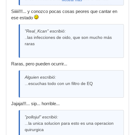
Mostrar más
moco y se taponan, con un dolor considerable,
Siiiií!!!... y conozco pocas cosas peores que cantar en
por lo que es importante sonarse los mocos.
ese estado
"Real_Kcan" escribió:
..las infecciones de oido, que son mucho más
raras
Raras, pero pueden ocurrir...
Alguien escribió:
...escuchas todo con un filtro de EQ
Jajaja!!!... sip... horrible...
"pollojul" escribió:
...la unica solucion para esto es una operacion
quirurgica