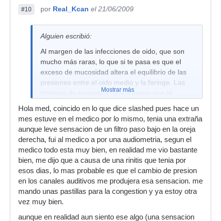
por
Real_Kcan
el 21/06/2009
#10
Alguien escribió:
Al margen de las infecciones de oido, que son
mucho más raras, lo que si te pasa es que el
exceso de mucosidad altera el equilibrio de las
presiones entre el oido medio y la faringe. Las
Mostrar más
trompas de eustaquio, que imagino que te
suenan, son unos conductos que equilibran las
Hola med, coincido en lo que dice slashed pues hace un
presiones entre ambos. Si las taponas con
mes estuve en el medico por lo mismo, tenia una extraña
moco, se altera todo, y como dice pollojul,
aunque leve sensacion de un filtro paso bajo en la oreja
escuchas todo con un filtro de EQ. Se que eres
derecha, fui al medico a por una audiometria, segun el
autonomo, pero tomate unos dias de descanso
medico todo esta muy bien, en realidad me vio bastante
jejeje
bien, me dijo que a causa de una rinitis que tenia por
esos dias, lo mas probable es que el cambio de presion
en los canales auditivos me produjera esa sensacion. me
mando unas pastillas para la congestion y ya estoy otra
vez muy bien.
aunque en realidad aun siento ese algo (una sensacion