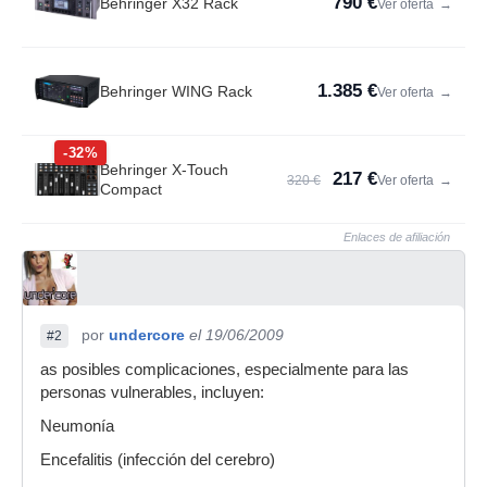
790 €
Behringer X32 Rack
Ver oferta
→
1.385 €
Behringer WING Rack
Ver oferta
→
-32%
Behringer X-Touch
217 €
320 €
Ver oferta
→
Compact
Enlaces de afiliación
por
undercore
el 19/06/2009
#2
as posibles complicaciones, especialmente para las
personas vulnerables, incluyen:
Neumonía
Encefalitis (infección del cerebro)