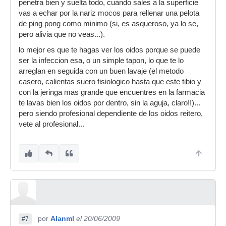
penetra bien y suelta todo, cuando sales a la superficie
vas a echar por la nariz mocos para rellenar una pelota
sip, o lo que es lo mismo, irte a la playa a dar un
de ping pong como minimo (si, es asqueroso, ya lo se,
baño ajajjaja, anda que no despeja el agua
pero alivia que no veas...).
salada ni naa
lo mejor es que te hagas ver los oidos porque se puede
ser la infeccion esa, o un simple tapon, lo que te lo
arreglan en seguida con un buen lavaje (el metodo
casero, calientas suero fisiologico hasta que este tibio y
con la jeringa mas grande que encuentres en la farmacia
te lavas bien los oidos por dentro, sin la aguja, claro!!)...
pero siendo profesional dependiente de los oidos reitero,
vete al profesional...
por
Alanml
el 20/06/2009
#7