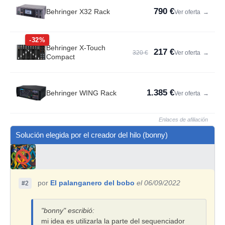
790 €
Behringer X32 Rack
Ver oferta
→
-32%
Behringer X-Touch
217 €
320 €
Ver oferta
→
Compact
1.385 €
Behringer WING Rack
Ver oferta
→
Enlaces de afiliación
Solución elegida por el creador del hilo (bonny)
por
El palanganero del bobo
el 06/09/2022
#2
"bonny" escribió:
mi idea es utilizarla la parte del sequenciador