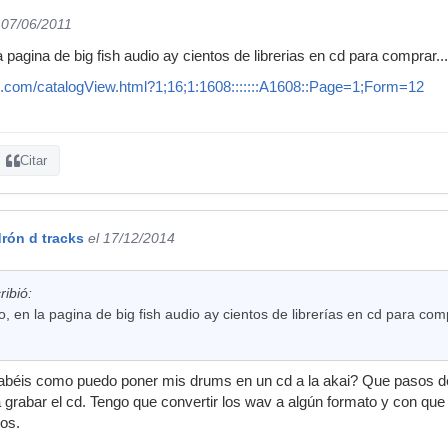
 07/06/2011
 pagina de big fish audio ay cientos de librerias en cd para comprar...
io.com/catalogView.html?1;16;1:1608:::::::A1608::Page=1;Form=12
Citar
rón d tracks
el 17/12/2014
ribió:
, en la pagina de big fish audio ay cientos de librerías en cd para comp
sabéis como puedo poner mis drums en un cd a la akai? Que pasos d
ra grabar el cd. Tengo que convertir los wav a algún formato y con qu
sos.