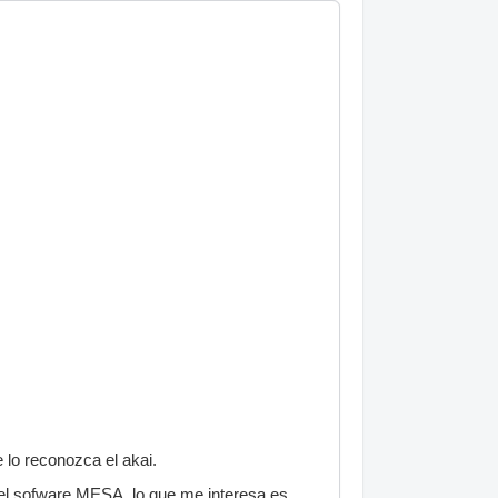
lo reconozca el akai.
 el sofware MESA, lo que me interesa es