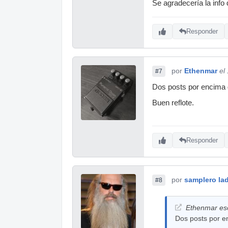
Se agradecería la info 
Responder
por
Ethenmar
el
#7
Dos posts por encima d
Buen reflote.
Responder
por
samplero lad
#8
Ethenmar esc
Dos posts por en