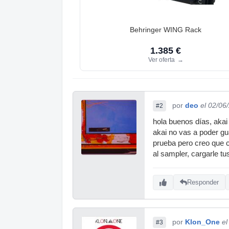
Behringer WING Rack
1.385 €
Ver oferta
→
por
deo
el 02/06
#2
hola buenos días, akai
akai no vas a poder gu
prueba pero creo que c
al sampler, cargarle tu
Responder
por
Klon_One
el
#3