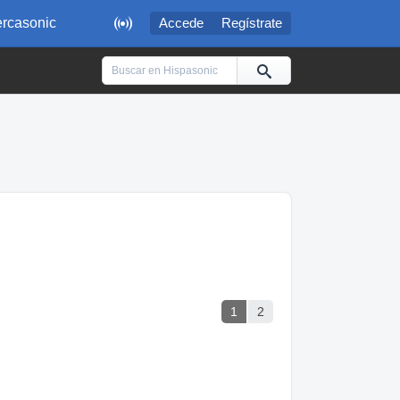

rcasonic
Accede
Regístrate
1
2