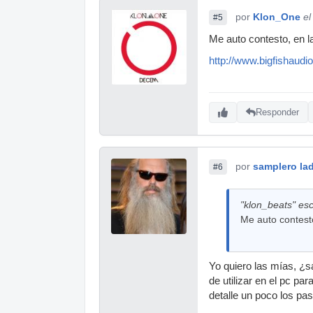
por
Klon_One
el
#5
Me auto contesto, en la
http://www.bigfishaud
Responder
por
samplero lad
#6
"klon_beats" esc
Me auto contesto
Yo quiero las mías, ¿
de utilizar en el pc pa
detalle un poco los pa