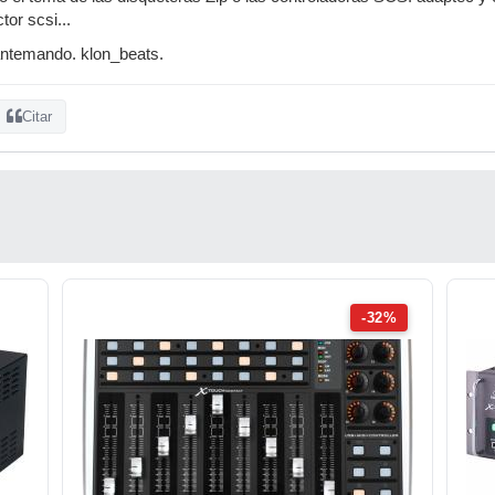
tor scsi...
antemando. klon_beats.
Citar
-32%