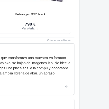
Behringer X32 Rack
790 €
Ver oferta
→
Enlaces de afiliación
as que transformes una muestra en formato
to akai se bajan de imagenes iso. No hice la
ongas una placa scsi a la compu y conectada
 amplia libreria de akai. un abrazo.