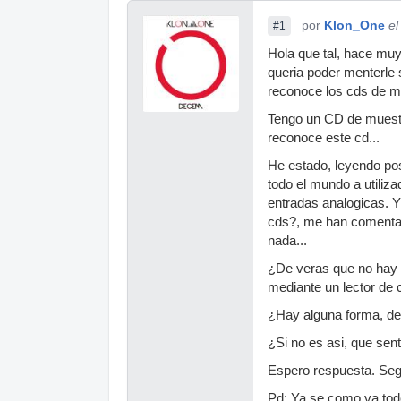
por
Klon_One
el
#1
Hola que tal, hace muy
queria poder menterle 
reconoce los cds de mue
Tengo un CD de muestras
reconoce este cd...
He estado, leyendo pos
todo el mundo a utiliz
entradas analogicas. Y
cds?, me han comentado
nada...
¿De veras que no hay 
mediante un lector de c
¿Hay alguna forma, de
¿Si no es asi, que sent
Espero respuesta. Seg
Pd: Ya se como va todo