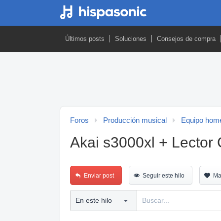
Últimos posts
Soluciones
Consejos de compra
Foros
Producción musical
Equipo home
Akai s3000xl + Lector
Enviar post
Seguir este hilo
Ma