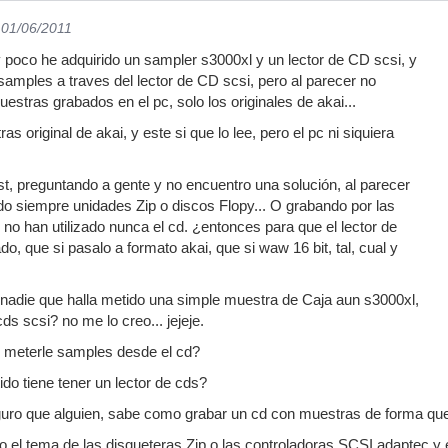
 01/06/2011
 poco he adquirido un sampler s3000xl y un lector de CD scsi, y
samples a traves del lector de CD scsi, pero al parecer no
stras grabados en el pc, solo los originales de akai...
 original de akai, y este si que lo lee, pero el pc ni siquiera
t, preguntando a gente y no encuentro una solución, al parecer
ado siempre unidades Zip o discos Flopy... O grabando por las
 no han utilizado nunca el cd. ¿entonces para que el lector de
, que si pasalo a formato akai, que si waw 16 bit, tal, cual y
nadie que halla metido una simple muestra de Caja aun s3000xl,
ds scsi? no me lo creo... jejeje.
 meterle samples desde el cd?
ido tiene tener un lector de cds?
uro que alguien, sabe como grabar un cd con muestras de forma que 
 el tema de las disqueteras Zip o las controladoras SCSI adaptec y