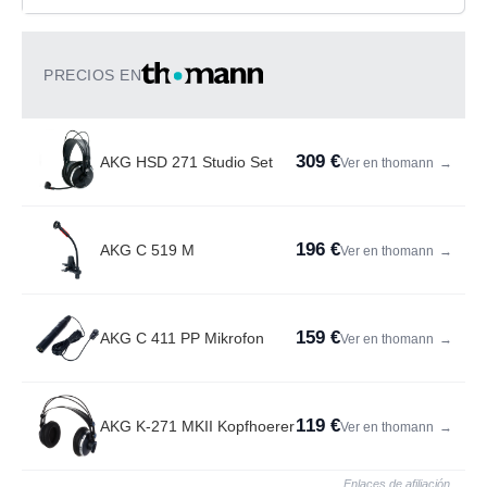
PRECIOS EN
309 €
AKG HSD 271 Studio Set
Ver en thomann
→
196 €
AKG C 519 M
Ver en thomann
→
159 €
AKG C 411 PP Mikrofon
Ver en thomann
→
119 €
AKG K-271 MKII Kopfhoerer
Ver en thomann
→
Enlaces de afiliación