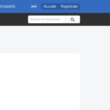

rcasonic
Accede
Regístrate