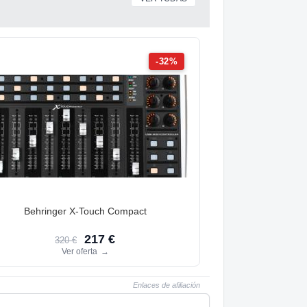
-32%
Behringer X-Touch Compact
217 €
320 €
Ver oferta
→
Enlaces de afiliación