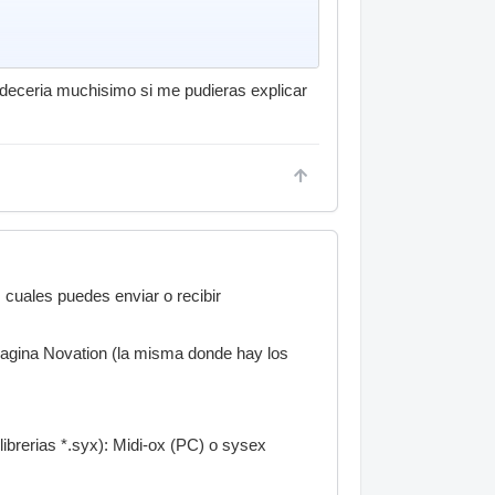
adeceria muchisimo si me pudieras explicar
ion.
 cuales puedes enviar o recibir
 pagina Novation (la misma donde hay los
brerias *.syx): Midi-ox (PC) o sysex