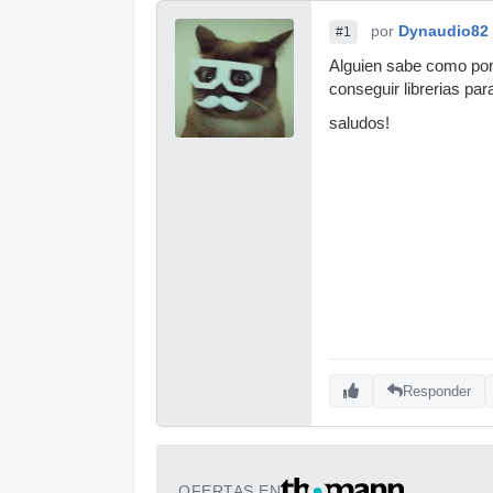
por
Dynaudio82
#1
Alguien sabe como pone
conseguir librerias par
saludos!
Responder
OFERTAS EN