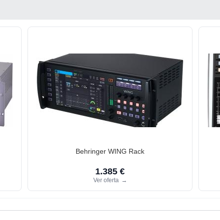
Behringer WING Rack
1.385 €
Ver oferta
→