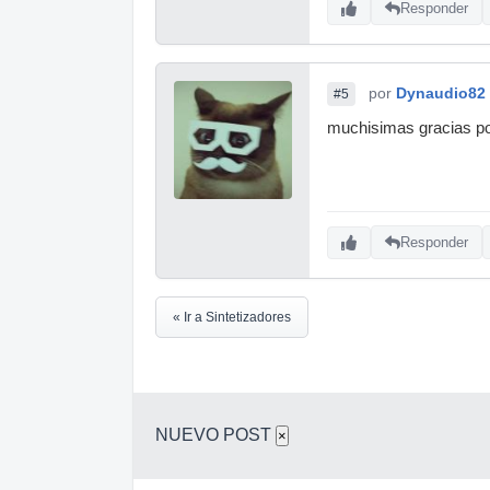
Responder
por
Dynaudio82
#5
muchisimas gracias po
Responder
« Ir a Sintetizadores
NUEVO POST
×