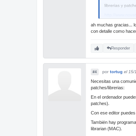
librerias y patch
http://www.nova
http://www.nova
ah muchas gracias... l
con detalle como hacerl
Puedes usar los 
Responder
por
tortug
el 15
#4
Necesitas una comunica
patches/librerias:
En el ordenador puedes
patches).
Con ese editor puedes e
También hay programas 
librarian (MAC).