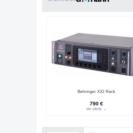
Behringer X32 Rack
790 €
Ver oferta
→