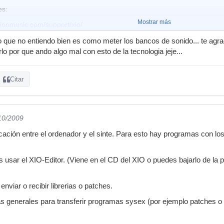
es:
Mostrar más
tionmusic.com/support/xio/
tionmusic.com/support/x_station/
o que no entiendo bien es como meter los bancos de sonido... te agr
o por que ando algo mal con esto de la tecnologia jeje...
patches de la x-station, también hay algunos en el Yahoo group X-Stat
Citar
/10/2009
ción entre el ordenador y el sinte. Para esto hay programas con los
 usar el XIO-Editor. (Viene en el CD del XIO o puedes bajarlo de la
nviar o recibir librerias o patches.
generales para transferir programas sysex (por ejemplo patches o li