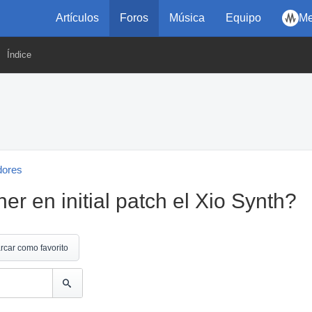
Artículos
Foros
Música
Equipo
Me
Índice
dores
r en initial patch el Xio Synth?
rcar como favorito