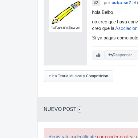
por
cuba-se?
el
#2
hola Belbo
no creo que haya conve
creo que la
Asociación
Si ya pagas como autón
Responder
« Ir a Teoría Musical y Composición
NUEVO POST
×
Regístrate
o
identifícate
para poder postear e