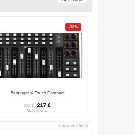
-32%
Behringer X-Touch Compact
217 €
320 €
Ver oferta
→
Enlaces de afiliación