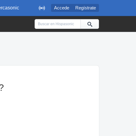

rcasonic
Accede
Regístrate
?