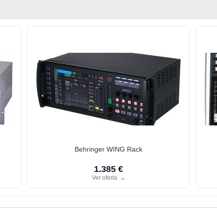
Behringer WING Rack
1.385 €
Ver oferta
→