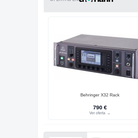
Behringer X32 Rack
790 €
Ver oferta
→