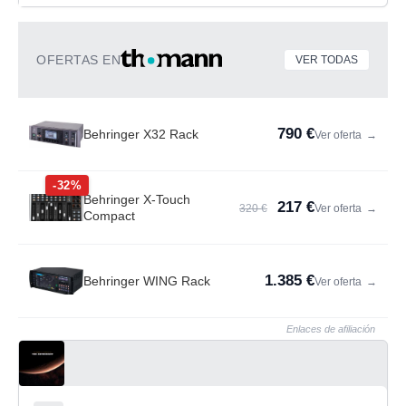
OFERTAS EN
VER TODAS
790 €
Behringer X32 Rack
Ver oferta
→
-32%
Behringer X-Touch
217 €
320 €
Ver oferta
→
Compact
1.385 €
Behringer WING Rack
Ver oferta
→
Enlaces de afiliación