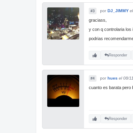
por
DJ_JIMMY
e
#3
graciass,
y con q controlaria lo
podrias recomendarme 
Responder
por
hues
el 08/1
#4
cuanto es barata pero
Responder