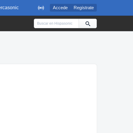

rcasonic
Accede
Regístrate