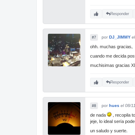
Responder
por
DJ_JIMMY
e
#7
ohh. muchas gracias,
cuando me decida poste
muchisimas gracias 
Responder
por
hues
el 08/1
#8
de nada
, recopila 
jeje, lo ideal sería po
un saludo y suerte.