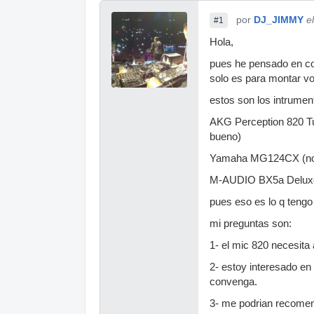
por
DJ_JIMMY
e
#1
Hola,
pues he pensado en co
solo es para montar voc
estos son los intrume
AKG Perception 820 Tu
bueno)
Yamaha MG124CX (no se
M-AUDIO BX5a Deluxe
pues eso es lo q tengo
mi preguntas son:
1- el mic 820 necesit
2- estoy interesado en
convenga.
3- me podrian recomend