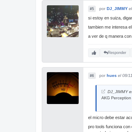
por
DJ_JIMMY
e
#5
si estoy en suiza, di
tambien me interesa el
a ver de q manera con 
Responder
por
hues
el 08/1
#6
DJ_JIMMY es
AKG Perception 
el micro debe estar aco
pro tools funciona con c