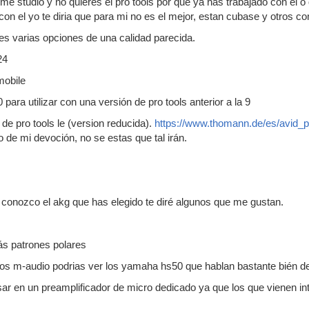
ome studio y no quieres el pro tools por que ya has trabajado con el 
con el yo te diria que para mi no es el mejor, estan cubase y otros co
nes varias opciones de una calidad parecida.
24
mobile
 para utilizar con una versión de pro tools anterior a la 9
de pro tools le (version reducida).
https://www.thomann.de/es/avid_
 de mi devoción, no se estas que tal irán.
conozco el akg que has elegido te diré algunos que me gustan.
ás patrones polares
los m-audio podrias ver los yamaha hs50 que hablan bastante bién de
r en un preamplificador de micro dedicado ya que los que vienen inte