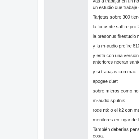
vas a trabajar en un h
un estudio que trabaje 
Tarjetas sobre 300 tie
la focusrite saffire pro 
la presonus firestudio 
y la m-audio profire 610
y esta con una version 
anteriores noeran santo
y si trabajas con mac
apogee duet
sobre micros como no 
m-audio sputnik
rode ntk o el k2 con m
monitores en lugar de 
También deberías pensa
cosa.