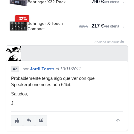
790 €
Behringer X32 Rack
Ver oferta
→
-32%
Behringer X-Touch
217 €
320 €
Ver oferta
→
Compact
Enlaces de afiliación
por
Jordi Torres
el 30/11/2011
#2
Probablemente tenga algo que ver con que
Speakerphone no es aún 64bit.
Saludos,
J.