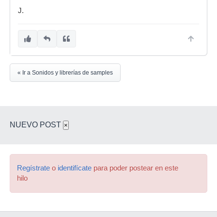
J.
« Ir a Sonidos y librerías de samples
NUEVO POST
×
Regístrate
o
identifícate
para poder postear en este
hilo