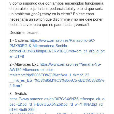
y como supongo que con ambos encendidos funcionaría
en paralelo, bajaría la impedancia total y eso sí que sería
un problema ¿no?¿estoy en lo cierto? En ese caso
necesitaría un switch que discrimine y no me deje poner
todos a la vez para que no pase nada, ¿verdad?
Decidme, please...
1 - Cadena:
https://www.amazon.es/Panasonic-SC-
PMX80EG-K-Microcadena-Sonido-
definici%C3%B3n/dp/B071RV3BQJ/ref=cm_cr_arp_d_product
ie=UTF8
2 - Altavoces Ext:
https://www.amazon.es/Yamaha-NS-
AW194-Altavoces-exterior-
resistente/dp/B005EOWGBI/ref=sr_1_fkmr2_2?
__mk_es_ES=%C3%85M%C3%85%C5%BD%C3%95%C3%91&keywo
2-fkmr2
3 - Switch:
https://www.amazon.es/dp/B07GSX6NZ6/ref=sspa_dk_detail_
psc=1&pd_rd_i=B07GSX6NZ6&pd_rd_w=YHtNA&pf_rd_p=f08
d195-4bd5-89fe-