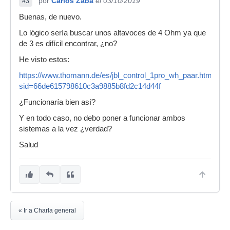
por
Carlos Zaba
el 03/10/2019
#3
Buenas, de nuevo.
Lo lógico sería buscar unos altavoces de 4 Ohm ya que
de 3 es difícil encontrar, ¿no?
He visto estos:
https://www.thomann.de/es/jbl_control_1pro_wh_paar.htm?
sid=66de615798610c3a9885b8fd2c14d44f
¿Funcionaría bien así?
Y en todo caso, no debo poner a funcionar ambos
sistemas a la vez ¿verdad?
Salud
« Ir a Charla general