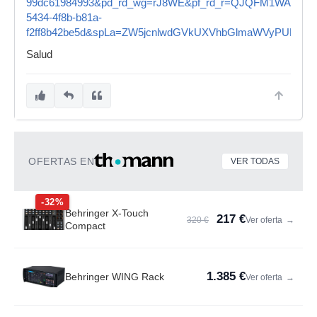
99dc61984993&pd_rd_wg=rJ8WE&pf_rd_r=QJQFM1WANFW
5434-4f8b-b81a-
f2ff8b42be5d&spLa=ZW5jcnlwdGVkUXVhbGlmaWVyPUEy
Salud
OFERTAS EN
VER TODAS
-32%
Behringer X-Touch
217 €
320 €
Ver oferta
→
Compact
1.385 €
Behringer WING Rack
Ver oferta
→