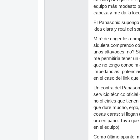
equipo más modesto par
cabeza y me da la locu
El Panasonic supongo q
idea clara y real del so
Miré de coger los comp
siquiera comprendo cóm
unos altavoces, no? Si
me permitiría tener un
que no tengo conocimie
impedancias, potencia
en el caso del link que
Un contra del Panason
servicio técnico oficia
no oficiales que tiene
que dure mucho, ergo, 
cosas caras: si llega
oro en paño. Tuvo que i
en el equipo).
Como último apunte, me