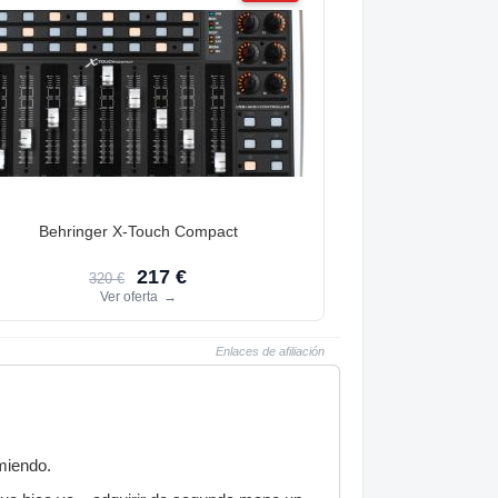
Behringer X-Touch Compact
217 €
320 €
Ver oferta
→
Enlaces de afiliación
miendo.