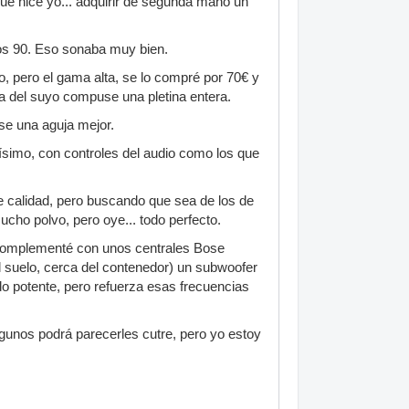
ue hice yo... adquirir de segunda mano un
s 90. Eso sonaba muy bien.
, pero el gama alta, se lo compré por 70€ y
 la del suyo compuse una pletina entera.
se una aguja mejor.
ísimo, con controles del audio como los que
e calidad, pero buscando que sea de los de
ucho polvo, pero oye... todo perfecto.
 complementé con unos centrales Bose
el suelo, cerca del contenedor) un subwoofer
do potente, pero refuerza esas frecuencias
gunos podrá parecerles cutre, pero yo estoy