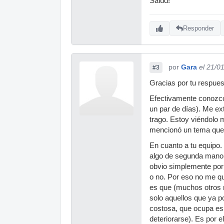
Salud!
Responder
por
Gara
el 21/0
#3
Gracias por tu respues
Efectivamente conozco
un par de días). Me e
trago. Estoy viéndolo 
mencionó un tema que 
En cuanto a tu equipo.
algo de segunda mano 
obvio simplemente por 
o no. Por eso no me qu
es que (muchos otros 
solo aquellos que ya po
costosa, que ocupa espa
deteriorarse). Es por 