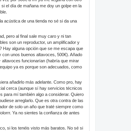
 si el día de mañana me doy un golpe en la
ble.
a acústica de una tienda no sé si da una
, pero al final sale muy caro y ni tan
les son un reproductor, un amplificador y
ces? Hay alguna opción que se me escapa que
r y con unos buenos altavoces, 500€). Añado
 altavoces funcionarían (habría que mirar
 equipo ya es porque son adecuados, como
siera añadirlo más adelante. Como pro, hay
cial cerca (aunque sí hay servicios técnicos
es para mí también algo a considerar. Quiero
udiese arreglarlo. Que es otra contra de las
dor de solo un año que traté siempre como
olorrr. Ya no sientes la confianza de antes
, si los tenéis visto más baratos. No sé si