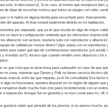
a esto, lo desconozco). Si es caro, al menos que envejezca bien, y
ra de dejar de escuchar música que fuese un equipo con valor, vendi
ue sí lo habrá en alguna tienda para escucharlo pero, francamente, l
nido del aparato. Al final sonará totalmente distinto en mi habitación.
onentes por separado, que ya leí que resulta en algo de mayor calidad
o se hace la configuración: entiendo que los elementos imprescindib
 los altavoces son activos, bastaría solo con reproductor y altavo
 equipo de calidad por menos dinero? (tipo, basta con un reproducto
ntos para saber qué tipo de combinaciones reproductor (y/o ampli) +
s y movidas así?). Asumo que cuando venden unos altavoces con x
 paso.
ic es que creo que no tiene toma para subwoofer en caso de que qui
l en mi zona, mientras que Denon y Polk no tienen servicio técnico ofi
n esas marcas entre las que reparan, ya lo he consultado) Ese factor 
si algo no funcionase, quisiera disponer en mi región de alguien que p
n a romperse duele mucho más (me pasó recientemente con un ordena
r a reparación. Aunque fue en garantía y no tuvo coste para mí, uff, d
 gustaría saber qué pensáis de los precios, si os parece mucho, poco