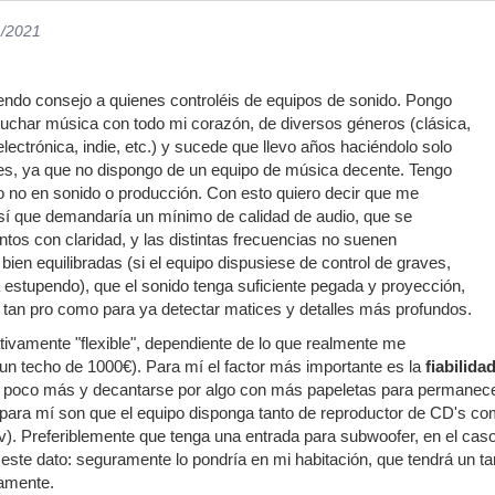
1/2021
endo consejo a quienes controléis de equipos de sonido. Pongo
uchar música con todo mi corazón, de diversos géneros (clásica,
electrónica, indie, etc.) y sucede que llevo años haciéndolo solo
res, ya que no dispongo de un equipo de música decente. Tengo
 no en sonido o producción. Con esto quiero decir que me
 sí que demandaría un mínimo de calidad de audio, que se
tos con claridad, y las distintas frecuencias no suenen
ien equilibradas (si el equipo dispusiese de control de graves,
estupendo), que el sonido tenga suficiente pegada y proyección,
 tan pro como para ya detectar matices y detalles más profundos.
tivamente "flexible", dependiente de lo que realmente me
un techo de 1000€). Para mí el factor más importante es la
fiabilida
un poco más y decantarse por algo con más papeletas para permanece
s para mí son que el equipo disponga tanto de reproductor de CD's 
v). Preferiblemente que tenga una entrada para subwoofer, en el caso 
r este dato: seguramente lo pondría en mi habitación, que tendrá u
amente.