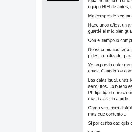
Igualmente, si en este
equipo HIFI de antes, 
Me compré de segunda
Hace unos años, un ami
guardé el mío bien guar
Con el tiempo lo comp
No es un equipo caro (
pides, ecualizador param
Yo no puedo estar mas 
antes. Cuando los comp
Las cajas igual, unas
sencillitos. Lo bueno 
Phillips tipo home cin
mas bajas sin aturdir.
Como ves, para disfru
mas que contento...
Si por curiosidad quisi