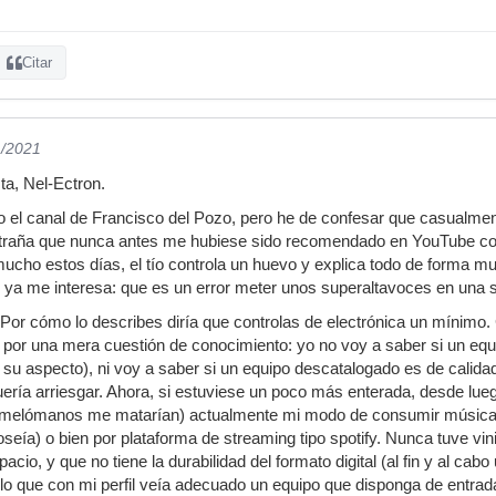
Citar
1/2021
ta, Nel-Ectron.
 el canal de Francisco del Pozo, pero he de confesar que casualmen
xtraña que nunca antes me hubiese sido recomendado en YouTube co
mucho estos días, el tío controla un huevo y explica todo de forma m
ya me interesa: que es un error meter unos superaltavoces en una s
 Por cómo lo describes diría que controlas de electrónica un mínimo. 
por una mera cuestión de conocimiento: yo no voy a saber si un equ
su aspecto), ni voy a saber si un equipo descatalogado es de calidad 
ería arriesgar. Ahora, si estuviese un poco más enterada, desde lueg
melómanos me matarían) actualmente mi modo de consumir música e
seía) o bien por plataforma de streaming tipo spotify. Nunca tuve vinil
cio, y que no tiene la durabilidad del formato digital (al fin y al cabo 
ello que con mi perfil veía adecuado un equipo que disponga de entra