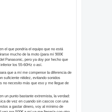
n el que pondría el equipo que no está
tirarse mucho de la moto (para mí 900€
del Panasonic, pero ya doy por hecho que
inferior los 55-60Hz o así.
para que a mí me compense la diferencia de
 suficiente nitidez, evitando sonidos
ás no necesito más que eso y me llegue de
n un punto bastante extremista, la verdad:
música de vez en cuando sin cascos con una
estos a gastar dinero, voy al mínimo de
l vez por 500€ a mí ya me llegaría con otro