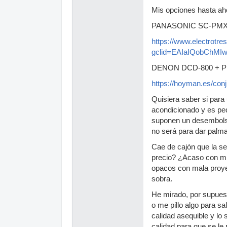
Mis opciones hasta aho
PANASONIC SC-PMX9
https://www.electrot
gclid=EAIaIQobChMI
DENON DCD-800 + PMA
https://hoyman.es/con
Quisiera saber si para
acondicionado y es pe
suponen un desembolso
no será para dar palmas
Cae de cajón que la s
precio? ¿Acaso con mi 
opacos con mala proye
sobra.
He mirado, por supuest
o me pillo algo para s
calidad asequible y lo
calidad para que se le