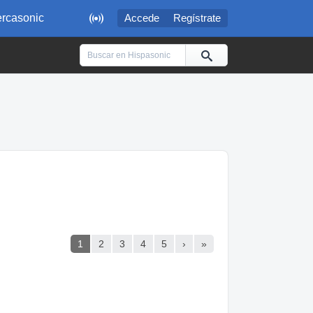

rcasonic
Accede
Regístrate
1
2
3
4
5
›
»