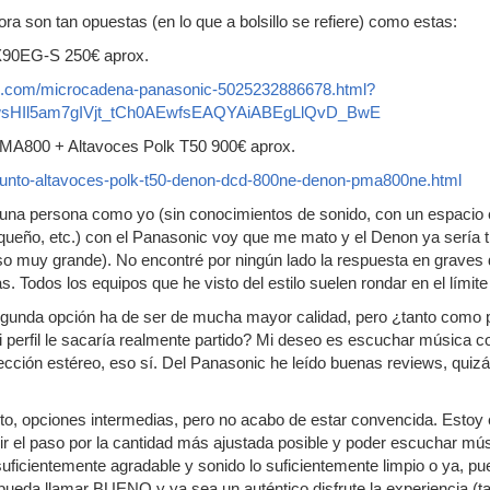
ra son tan opuestas (en lo que a bolsillo se refiere) como estas:
0EG-S 250€ aprox.
res.com/microcadena-panasonic-5025232886678.html?
wsHIl5am7gIVjt_tCh0AEwfsEAQYAiABEgLlQvD_BwE
800 + Altavoces Polk T50 900€ aprox.
junto-altavoces-polk-t50-denon-dcd-800ne-denon-pma800ne.html
 una persona como yo (sin conocimientos de sonido, con un espacio e
queño, etc.) con el Panasonic voy que me mato y el Denon ya sería 
 muy grande). No encontré por ningún lado la respuesta en graves 
. Todos los equipos que he visto del estilo suelen rondar en el límite 
egunda opción ha de ser de mucha mayor calidad, pero ¿tanto como 
perfil le sacaría realmente partido? Mi deseo es escuchar música con
cción estéreo, eso sí. Del Panasonic he leído buenas reviews, quiz
o, opciones intermedias, pero no acabo de estar convencida. Estoy e
alir el paso por la cantidad más ajustada posible y poder escuchar 
 suficientemente agradable y sonido lo suficientemente limpio o ya, pu
 pueda llamar BUENO y ya sea un auténtico disfrute la experiencia (ta