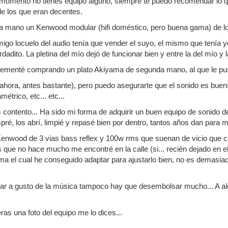
 momento no tienes equipo alguno, siempre te puedo recomendar lo q
de los que eran decentes.
 mano un Kenwood modular (hifi doméstico, pero buena gama) de lo
go locuelo del audio tenía que vender el suyo, el mismo que tenía yo
dadito. La pletina del mío dejó de funcionar bien y entre la del mío y
lementé comprando un plato Akiyama de segunda mano, al que le pu
ahora, antes bastante), pero puedo asegurarte que el sonido es buen
étrico, etc... etc...
contento... Ha sido mi forma de adquirir un buen equipo de sonido d
ré, los abrí, limpié y repasé bien por dentro, tantos años dan para m
 Kenwood de 3 vias bass reflex y 100w rms que suenan de vicio que
es que no hace mucho me encontré en la calle (si... recién dejado en 
ema el cual he conseguido adaptar para ajustarlo bien, no es demasia
tar a gusto de la música tampoco hay que desembolsar mucho... A al
eras una foto del equipo me lo dices...