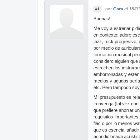
por
Gara
el 18/0
#1
Buenas!
Me voy a estrenar pidi
en contexto: adoro esc
jazz, rock progresivo, 
por medio de auricula
formación musical pero
considero alguien que
escuchen los instrumen
emborronadas y estén b
medios y agudos sería 
etc. Pero tampoco soy
Mi presupuesto es rela
convenga (tal vez con 
que prefiere ahorrar 
requisitos importante
flac o por lo menos wa
que es esencial añadi
acondicionada acústic