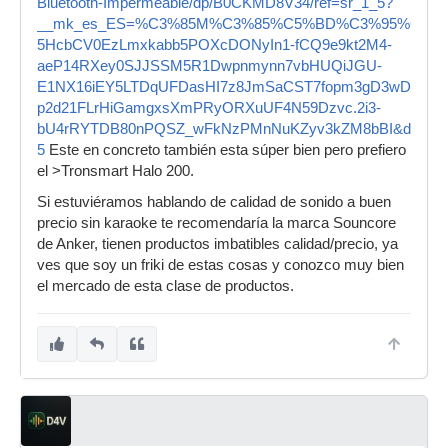
Bluetooth-Impermeable/dp/B0CKMD8V34/ref=sr_1_5?
__mk_es_ES=%C3%85M%C3%85%C5%BD%C3%95%C3%91&cr
5HcbCV0EzLmxkabb5POXcDONyIn1-fCQ9e9kt2M4-
aeP14RXey0SJJSSM5R1Dwpnmynn7vbHUQiJGU-
E1NX16iEY5LTDqUFDasHI7z8JmSaCST7fopm3gD3wDEg9LF
p2d21FLrHiGamgxsXmPRyORXuUF4N59Dzvc.2i3-
bU4rRYTDB80nPQSZ_wFkNzPMnNuKZyv3kZM8bBI&dib_tag=se
5
Este en concreto también esta súper bien pero prefiero
el >Tronsmart Halo 200.
Si estuviéramos hablando de calidad de sonido a buen
precio sin karaoke te recomendaría la marca Souncore
de Anker, tienen productos imbatibles calidad/precio, ya
ves que soy un friki de estas cosas y conozco muy bien
el mercado de esta clase de productos.