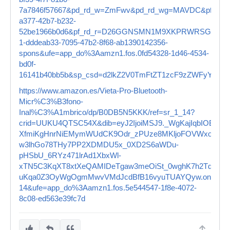
7a7846f57667&pd_rd_w=ZmFwv&pd_rd_wg=MAVDC&pf_rd_p
a377-42b7-b232-
52be1966b0d6&pf_rd_r=D26GGNSMN1M9XKPRWRSG&qid=1
1-dddeab33-7095-47b2-8f68-ab1390142356-
spons&ufe=app_do%3Aamzn1.fos.0fd54328-1d46-4534-
bd0f-
16141b40bb5b&sp_csd=d2lkZ2V0TmFtZT1zcF9zZWFyY2hf
https://www.amazon.es/Vieta-Pro-Bluetooth-
Micr%C3%B3fono-
Inal%C3%A1mbrico/dp/B0DB5N5KKK/ref=sr_1_14?
crid=UUKU4QTSC54X&dib=eyJ2IjoiMSJ9._WgKajIqbIOBJ
XfmiKgHnrNiEMymWUdCK9Odr_zPUze8MKljoFOVWxoyVx3
w3lhGo78THy7PP2XDMDU5x_0XD2S6aWDu-
pHSbU_6RYz471lrAd1XbxWl-
xTN5C3KqXT8xtXeQAMIDeTgaw3meOiSt_0wghK7h2Tdhuqa
uKqa0Z3OyWgOgmMwvVMdJcdBfB16vyuTUAYQyw.onqc4hTKZJ
14&ufe=app_do%3Aamzn1.fos.5e544547-1f8e-4072-
8c08-ed563e39fc7d