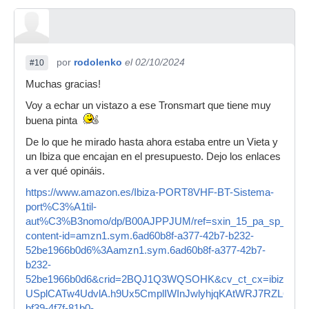
por
rodolenko
el 02/10/2024
#10
Muchas gracias!
Voy a echar un vistazo a ese Tronsmart que tiene muy
buena pinta
De lo que he mirado hasta ahora estaba entre un Vieta y
un Ibiza que encajan en el presupuesto. Dejo los enlaces
a ver qué opináis.
https://www.amazon.es/Ibiza-PORT8VHF-BT-Sistema-
port%C3%A1til-
aut%C3%B3nomo/dp/B00AJPPJUM/ref=sxin_15_pa_sp_searc
content-id=amzn1.sym.6ad60b8f-a377-42b7-b232-
52be1966b0d6%3Aamzn1.sym.6ad60b8f-a377-42b7-
b232-
52be1966b0d6&crid=2BQJ1Q3WQSOHK&cv_ct_cx=ibiza+sou
USplCATw4UdvlA.h9Ux5CmplIWInJwlyhjqKAtWRJ7RZL6A1Ug
bf39-4f7f-81b0-