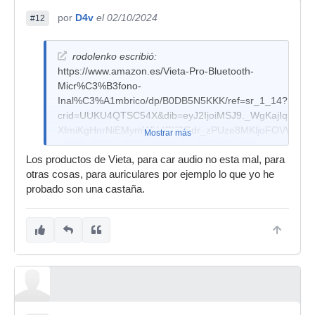
por
D4v
el 02/10/2024
#12
rodolenko escribió:
https://www.amazon.es/Vieta-Pro-Bluetooth-
Micr%C3%B3fono-
Inal%C3%A1mbrico/dp/B0DB5N5KKK/ref=sr_1_14?
crid=UUKU4QTSC54X&dib=eyJ2IjoiMSJ9._WgKajIqbI
XfmiKgHnrNiEMymWUdCK9Odr_zPUze8MKljoFOVWxoy
Mostrar más
w3lhGo78THy7PP2XDMDU5x_0XD2S6aWDu-
Los productos de Vieta, para car audio no esta mal, para
pHSbU_6RYz471lrAd1XbxWl-
otras cosas, para auriculares por ejemplo lo que yo he
xTN5C3KqXT8xtXeQAMIDeTgaw3meOiSt_0wghK7h2Tdh
probado son una castaña.
uKqa0Z3OyWgOgmMwvVMdJcdBfB16vyuTUAYQyw.onqc4hT
14&ufe=app_do%3Aamzn1.fos.5e544547-1f8e-
4072-8c08-ed563e39fc7d