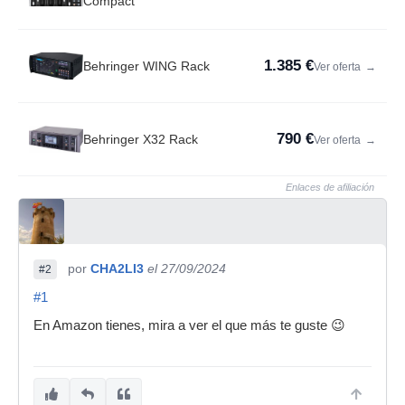
Compact
1.385 €
Behringer WING Rack
Ver oferta
→
790 €
Behringer X32 Rack
Ver oferta
→
Enlaces de afiliación
por
CHA2LI3
el 27/09/2024
#2
#1
En Amazon tienes, mira a ver el que más te guste 😉