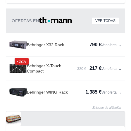
OFERTAS EN
VER TODAS
790 €
Behringer X32 Rack
Ver oferta
→
-32%
Behringer X-Touch
217 €
320 €
Ver oferta
→
Compact
1.385 €
Behringer WING Rack
Ver oferta
→
Enlaces de afiliación