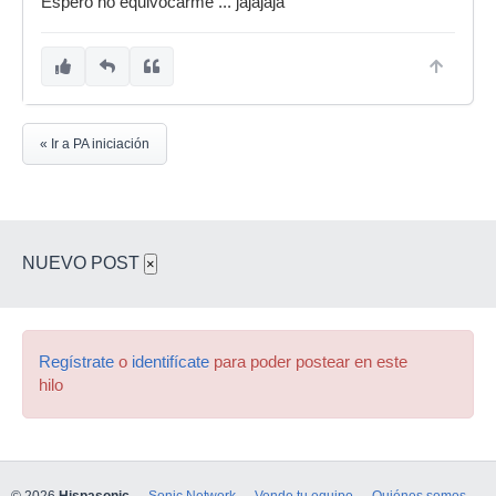
Espero no equivocarme ... jajajaja
« Ir a PA iniciación
NUEVO POST
×
Regístrate
o
identifícate
para poder postear en este
hilo