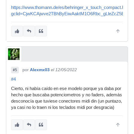
https://www.thomann.de/es/behringer_x_touch_compact.htm?
gclid=CjwKCAjwve2TBhByEiwAaktM1O6Rbc_gLleZcZ5Bqh
por
Alexmx03
el 12/05/2022
#5
#4
Cierto, ni había caído en ese modelo porque ya daba por
hecho que buscaba potenciometros y no faders, además
desconocía que tuviese conectores midi din (un puntazo,
ya casi no lo traen ni los teclados midi por desgracia)