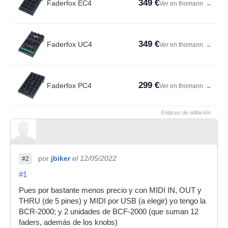
349 €
Faderfox EC4
Ver en thomann
→
349 €
Faderfox UC4
Ver en thomann
→
299 €
Faderfox PC4
Ver en thomann
→
Enlaces de afiliación
por
jbiker
el 12/05/2022
#2
#1
Pues por bastante menos precio y con MIDI IN, OUT y
THRU (de 5 pines) y MIDI por USB (a elegir) yo tengo la
BCR-2000; y 2 unidades de BCF-2000 (que suman 12
faders, además de los knobs)