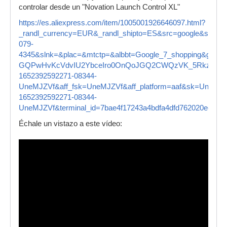
controlar desde un "Novation Launch Control XL"
https://es.aliexpress.com/item/1005001926646097.html?
_randl_currency=EUR&_randl_shipto=ES&src=google&src=go
079-
4345&slnk=&plac=&mtctp=&albbt=Google_7_shopping&gcls
GQPwHvKcVdvIU2YbceIro0OnQoJGQ2CWQzVK_5RkzT4XB0aA
1652392592271-08344-
UneMJZVf&aff_fsk=UneMJZVf&aff_platform=aaf&sk=UneMJZ
1652392592271-08344-
UneMJZVf&terminal_id=7bae4f17243a4bdfa4dfd762020ecd33
Échale un vistazo a este vídeo: