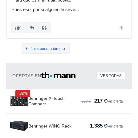
Y tira que es una mala bestia.
Pues eso, por si alguien le sirve...
1
1 respuesta directa
OFERTAS EN
VER TODAS
-32%
Behringer X-Touch
217 €
320 €
Ver oferta
→
Compact
1.385 €
Behringer WING Rack
Ver oferta
→