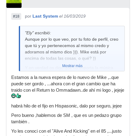
por
Last System
el 16/03/2019
#18
"Ely" escribió:
Aunque por lo que veo, por tu foto de perfil, creo
que tú y yo pertenecemos al mismo credo y
adoramos al mismo dios ))). Mike está por
encima de todas las cosas, o qué? ))
Mostrar más
Y en verdad os digo que no importa la música
que escucheis, Mike Oldfield ya lo hizo primero
Estamos a la nueva espera de lo nuevo de Mike ,..que
XD
puede ser gordo , ...ahora con el gran cambio que ha
traido con el Return to Ommadawn..de ahí mi logo , jejeje
habrá hilo de el fijo en Hispasonic, dalo por seguro, jejee
Pero bueno ,hablemos de SM , que es un pedazo grupo
también .
Yo les conoci con el "Alive And Kicking" en el 85 ,...justo