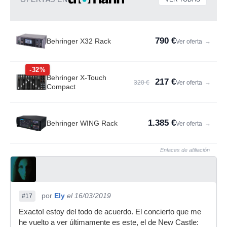
790 €
Behringer X32 Rack
Ver oferta
→
-32%
Behringer X-Touch
217 €
320 €
Ver oferta
→
Compact
1.385 €
Behringer WING Rack
Ver oferta
→
Enlaces de afiliación
por
Ely
el 16/03/2019
#17
Exacto! estoy del todo de acuerdo. El concierto que me
he vuelto a ver últimamente es este, el de New Castle: