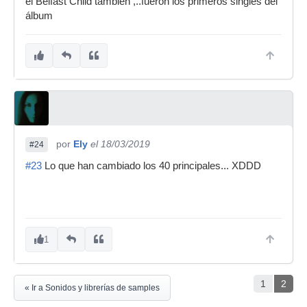
el Belfast Child también ,..fueron los primeros singles del
álbum
por
Ely
el 18/03/2019
#24
#23
Lo que han cambiado los 40 principales... XDDD
1
1
2
« Ir a Sonidos y librerías de samples