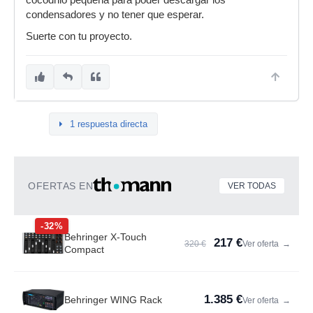
cocodrilo pequeña para poder descargar los
condensadores y no tener que esperar.
Suerte con tu proyecto.
1 respuesta directa
OFERTAS EN
VER TODAS
-32%
Behringer X-Touch
217 €
320 €
Ver oferta
→
Compact
1.385 €
Behringer WING Rack
Ver oferta
→