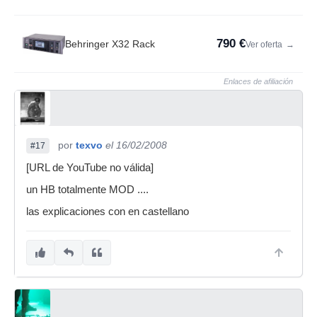
790 €
Behringer X32 Rack
Ver oferta
→
Enlaces de afiliación
por
texvo
el 16/02/2008
#17
[URL de YouTube no válida]
un HB totalmente MOD ....
las explicaciones con en castellano