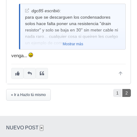
dgc85 escribió:
para que se descarguen los condensadores
solos hace falta poner una resistencia "drain
resistor" y solo se baja en 30" sin meter cable ni
nada raro... cualquier cosa si queiren les cuelgo
un ejemplo de como hacer
Mostrar más
saludos
venga...
1
2
« Ir a Hazlo tú mismo
NUEVO POST
×