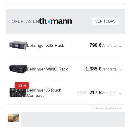
OFERTAS EN
VER TODAS
790 €
Behringer X32 Rack
Ver oferta
→
1.385 €
Behringer WING Rack
Ver oferta
→
-32%
Behringer X-Touch
217 €
320 €
Ver oferta
→
Compact
Enlaces de afiliación