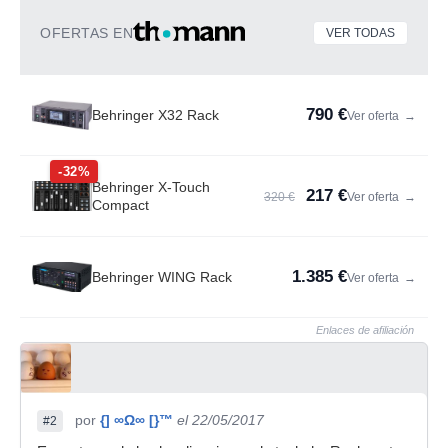
OFERTAS EN
VER TODAS
790 €
Behringer X32 Rack
Ver oferta
→
-32%
Behringer X-Touch
217 €
320 €
Ver oferta
→
Compact
1.385 €
Behringer WING Rack
Ver oferta
→
Enlaces de afiliación
por
{] ∞Ω∞ [}™
el 22/05/2017
#2