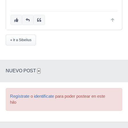
« Ir a Sibelius
NUEVO POST
×
Regístrate
o
identifícate
para poder postear en este
hilo