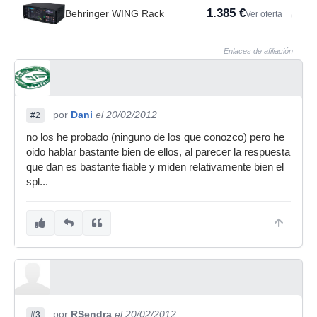
1.385 €
Behringer WING Rack
Ver oferta
→
Enlaces de afiliación
por
Dani
el 20/02/2012
#2
no los he probado (ninguno de los que conozco) pero he
oido hablar bastante bien de ellos, al parecer la respuesta
que dan es bastante fiable y miden relativamente bien el
spl...
por
RSendra
el 20/02/2012
#3