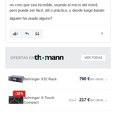
no creo que sea increíble, usando el micro del móvil,
pero puede ser fácil, útil o práctico, y desde luego barato
alguien ha usado alguno?
1
OFERTAS EN
VER TODAS
790 €
Behringer X32 Rack
Ver oferta
→
-32%
Behringer X-Touch
217 €
320 €
Ver oferta
→
Compact