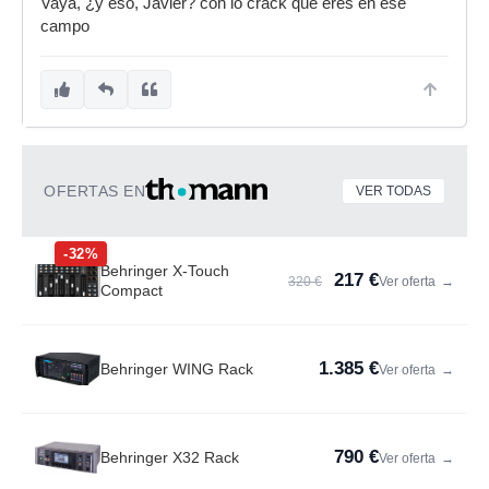
Vaya, ¿y eso, Javier? con lo crack que eres en ese
campo
OFERTAS EN
VER TODAS
-32%
Behringer X-Touch
217 €
320 €
Ver oferta
→
Compact
1.385 €
Behringer WING Rack
Ver oferta
→
790 €
Behringer X32 Rack
Ver oferta
→