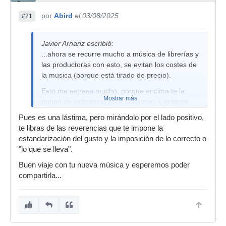
por
Abird
el 03/08/2025
#21
Javier Arnanz escribió:
...ahora se recurre mucho a música de librerías y
las productoras con esto, se evitan los costes de
la musica (porque está tirado de precio).
Esto me estresa mucho, porque encima te la
Mostrar más
ponen de referencia para presionar, y quieren
que sea algo similar y que lo hagas en un dia
Pues es una lástima, pero mirándolo por el lado positivo,
porque sinó no les trae a cuenta. Total que
te libras de las reverencias que te impone la
echando cuentas no me merece la pena todo
estandarización del gusto y la imposición de lo correcto o
ese estrés, prefiero componer lo que me de la
"lo que se lleva".
gana y cuando me de la gana.
Buen viaje con tu nueva música y esperemos poder
compartirla...