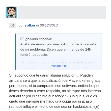
por
solker
el 08/12/2013
#6
galvano escribió:
Acabo de enviar por mail a App Store la consulta
de mi problema. Dicen que en menos de 24h
tendré respuesta.
Pero bueno, creo que la cosa tiene su lógica y
Mostrar más
me tendrían que dar solución. Aunque vete a
saber que condiciones acepté en el contrato con
Si, supongo que te darán alguna solución ... Pueden
Apple. jajaja
ampararse a que la actualización de Mavericks es gratis,
pero bueno, si tu compraste ese software. entiendo que
tienes derecho a tener respaldo, no siempre nos interesa
actualizar (en el estudio aún tengo SL) lo que si que es
cierto que siempre me hago una copia por si acaso
(aunque influye el hecho de que sea un hackintosh, jeje)