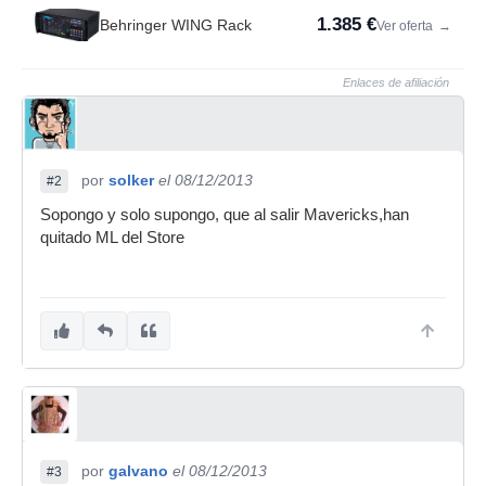
1.385 €
Behringer WING Rack
Ver oferta
→
Enlaces de afiliación
por
solker
el 08/12/2013
#2
Sopongo y solo supongo, que al salir Mavericks,han
quitado ML del Store
por
galvano
el 08/12/2013
#3