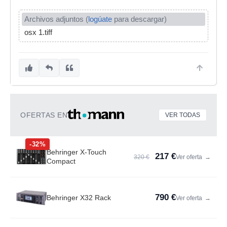
Archivos adjuntos (
logúate
para descargar)
osx 1.tiff
OFERTAS EN
VER TODAS
-32%
Behringer X-Touch
217 €
320 €
Ver oferta
→
Compact
790 €
Behringer X32 Rack
Ver oferta
→