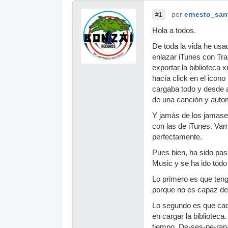
por
ernesto_san
#1
Hola a todos.
De toda la vida he usa
enlazar iTunes con Trak
exportar la biblioteca
hacía click en el icono
cargaba todo y desde a
de una canción y auto
Y jamás de los jamases
con las de iTunes. Vamo
perfectamente.
Pues bien, ha sido pas
Music y se ha ido todo
Lo primero es que ten
porque no es capaz de h
Lo segundo es que cada
en cargar la bibliotec
tiempo. De-ses-pe-ran-