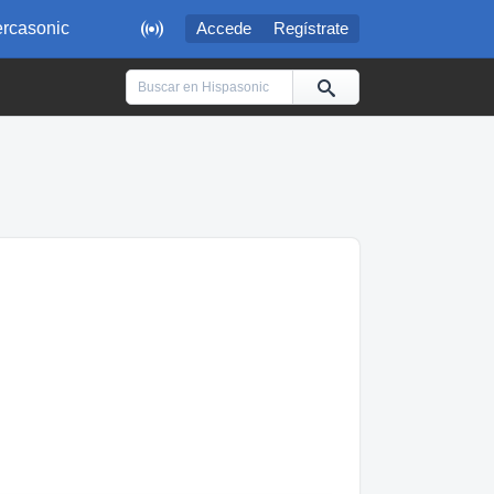

rcasonic
Accede
Regístrate