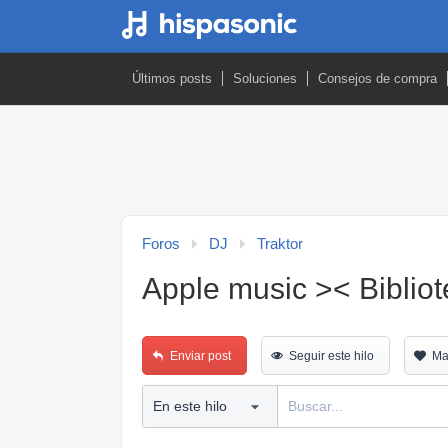
Últimos posts
Soluciones
Consejos de compra
Foros
DJ
Traktor
Apple music >< Bibliot
Enviar post
Seguir este hilo
Ma