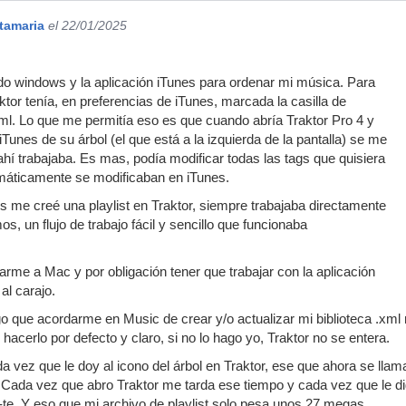
tamaria
el 22/01/2025
do windows y la aplicación iTunes para ordenar mi música. Para
tor tenía, en preferencias de iTunes, marcada la casilla de
 xml. Lo que me permitía eso es que cuando abría Traktor Pro 4 y
 iTunes de su árbol (el que está a la izquierda de la pantalla) se me
hí trabajaba. Es mas, podía modificar todas las tags que quisiera
máticamente se modificaban en iTunes.
 me creé una playlist en Traktor, siempre trabajaba directamente
s, un flujo de trabajo fácil y sencillo que funcionaba
arme a Mac y por obligación tener que trabajar con la aplicación
 al carajo.
go que acordarme en Music de crear y/o actualizar mi biblioteca .x
acerlo por defecto y claro, si no lo hago yo, Traktor no se entera.
 vez que le doy al icono del árbol en Traktor, ese que ahora se ll
a. Cada vez que abro Traktor me tarda ese tiempo y cada vez que le 
te. Y eso que mi archivo de playlist solo pesa unos 27 megas.