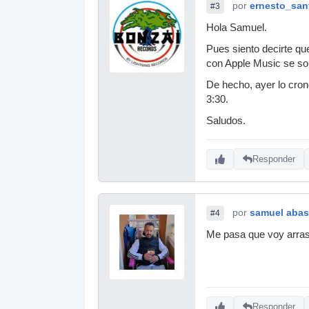
por
ernesto_san
#3
Hola Samuel.
Pues siento decirte qu
con Apple Music se so
De hecho, ayer lo cron
3:30.
Saludos.
Responder
por
samuel abas
#4
Me pasa que voy arrast
Responder