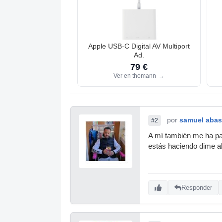
Apple USB-C Digital AV Multiport
Ad.
79 €
Ver en thomann
→
por
samuel abas
#2
A mí también me ha pa
estás haciendo dime al
Responder