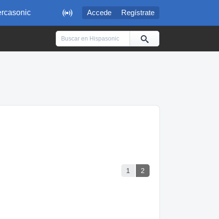

rcasonic
Accede
Regístrate
1
2