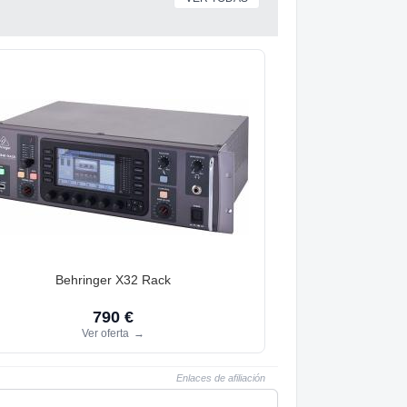
Behringer X32 Rack
790 €
Ver oferta
→
Enlaces de afiliación