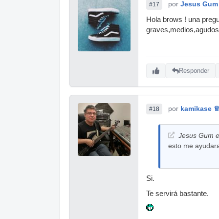
por
Jesus Gum
#17
Hola brows ! una pregu
graves,medios,agudos 
Responder
por
kamikase 
#18
Jesus Gum es
esto me ayudara
Si.
Te servirá bastante.