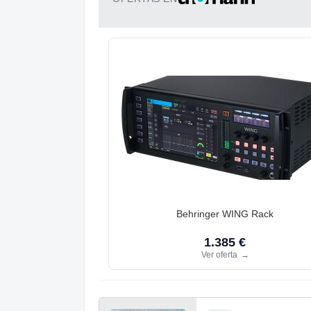
Behringer WING Rack
1.385 €
Ver oferta
→