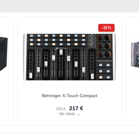
-32%
Behringer X-Touch Compact
217 €
320 €
Ver oferta
→