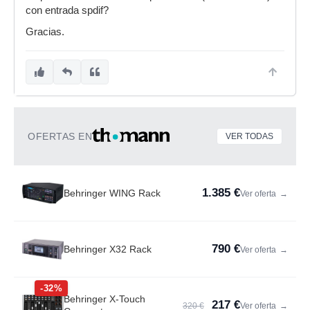
con entrada spdif?
Gracias.
OFERTAS EN
VER TODAS
1.385 €
Behringer WING Rack
Ver oferta
→
790 €
Behringer X32 Rack
Ver oferta
→
-32%
Behringer X-Touch
217 €
320 €
Ver oferta
→