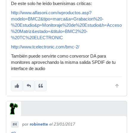
De este solo he leído buenísimas críticas:
http://www.alfasoni.com/wproductos.asp?
modelo=BMC2&tipo=marca&a=Grabacion%20-
%20Estudio&p=Monitoraje%20de%20Estudio&h=Accesorios
%20Matriz&estado=&titulo=BMC2%20-
%20TC%20ELECTRONIC
http://www.tcelectronic.com/bmc-2/
También puede servirte como conversor DA para
monitores aprovechando la misma salida SPDIF de tu
interface de audio
por
robinette
el 23/01/2017
#4