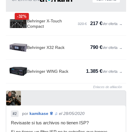
-32%
Behringer X-Touch
217 €
320 €
Ver oferta
→
Compact
790 €
Behringer X32 Rack
Ver oferta
→
1.385 €
Behringer WING Rack
Ver oferta
→
Enlaces de afiliación
por
kamikase ♕ ♫
el 28/05/2020
#2
Revisaste si tus archivos no tienen ISP?