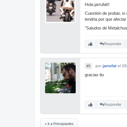
Hola jarrufat!!
Cuestión de probar, si 
tendria por que afectar
"Saludos de Metalchus
Responder
por
jarrufat
el 0
#5
gracias tio
Responder
« Ir a Principiantes