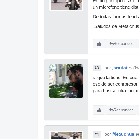
En un principio el Art 
un microfono tiene dist
De todas formas tendra
"Saludos de Metalchus
Responder
por
jarrufat
el 0
#3
si que la tiene. Es qu
eso de ser compresor t
para buscar otra funci
Responder
por
Metalchus
e
#4