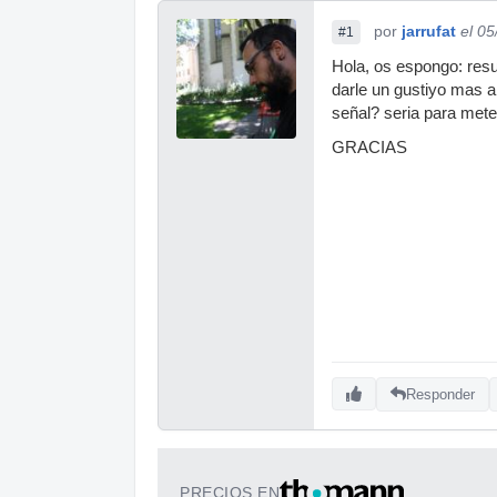
por
jarrufat
el 0
#1
Hola, os espongo: resul
darle un gustiyo mas a
señal? seria para meter
GRACIAS
Responder
PRECIOS EN