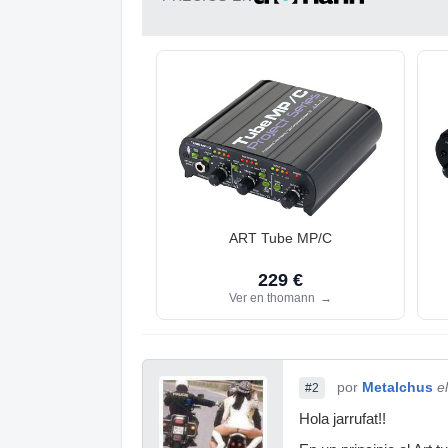
ART Tube MP/C
229 €
Ver en thomann
→
por
Metalchus
e
#2
Hola jarrufat!!