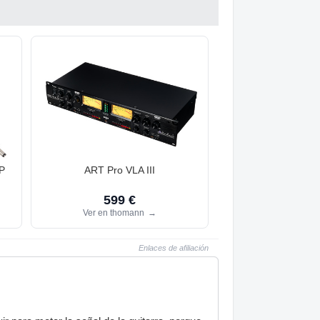
P
ART Pro VLA III
599 €
Ver en thomann
→
Enlaces de afiliación