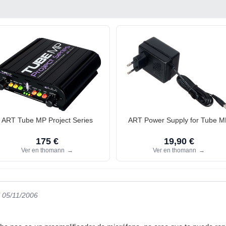
ART Tube MP Project Series
ART Power Supply for Tube M
175 €
19,90 €
Ver en thomann
→
Ver en thomann
→
l 05/11/2006