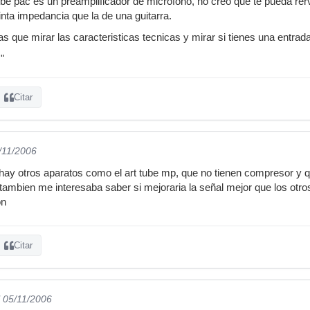
tube pac es un preamplificador de micrófono, no creo que te pueda rerv
inta impedancia que la de una guitarra.
s que mirar las caracteristicas tecnicas y mirar si tienes una entrad
"
Citar
5/11/2006
e hay otros aparatos como el art tube mp, que no tienen compresor y q
ambien me interesaba saber si mejoraria la señal mejor que los otros,
on
Citar
l 05/11/2006