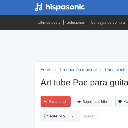
Últimos posts
Soluciones
Consejos de compra
Foros
Producción musical
Principiante
Art tube Pac para guita
Enviar post
Seguir este hilo
Ma