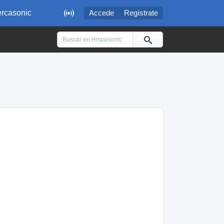

rcasonic
Accede
Regístrate