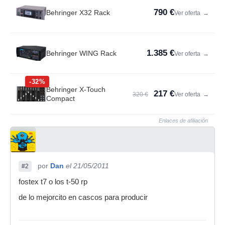
790 €
Behringer X32 Rack
Ver oferta
→
1.385 €
Behringer WING Rack
Ver oferta
→
-32%
Behringer X-Touch
217 €
320 €
Ver oferta
→
Compact
Enlaces de afiliación
por
Dan
el 21/05/2011
#2
fostex t7 o los t-50 rp
de lo mejorcito en cascos para producir