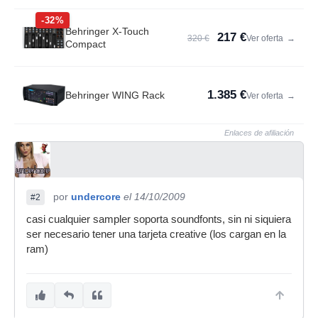
-32%
Behringer X-Touch
217 €
320 €
Ver oferta
→
Compact
1.385 €
Behringer WING Rack
Ver oferta
→
Enlaces de afiliación
por
undercore
el 14/10/2009
#2
casi cualquier sampler soporta soundfonts, sin ni siquiera
ser necesario tener una tarjeta creative (los cargan en la
ram)