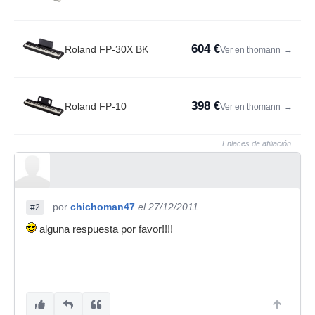
604 €
Roland FP-30X BK
Ver en thomann
→
398 €
Roland FP-10
Ver en thomann
→
Enlaces de afiliación
por
chichoman47
el 27/12/2011
#2
alguna respuesta por favor!!!!