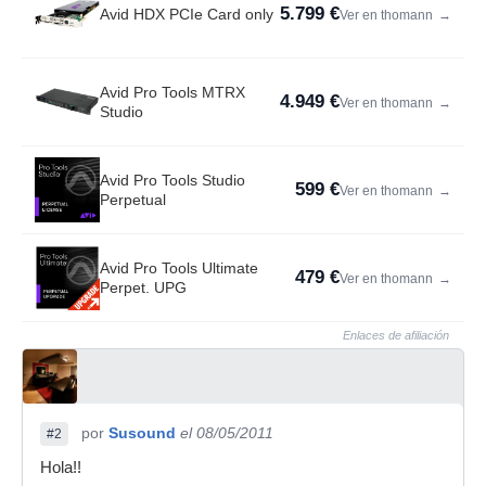
5.799 €
Avid HDX PCIe Card only
Ver en thomann
→
Avid Pro Tools MTRX
4.949 €
Ver en thomann
→
Studio
Avid Pro Tools Studio
599 €
Ver en thomann
→
Perpetual
Avid Pro Tools Ultimate
479 €
Ver en thomann
→
Perpet. UPG
Enlaces de afiliación
por
Susound
el 08/05/2011
#2
Hola!!