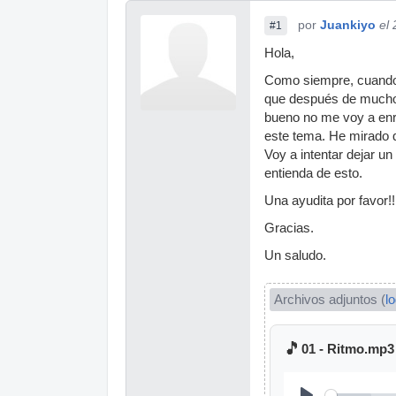
por
Juankiyo
el
#1
Hola,
Como siempre, cuando 
que después de mucho m
bueno no me voy a enro
este tema. He mirado q
Voy a intentar dejar u
entienda de esto.
Una ayudita por favor!!
Gracias.
Un saludo.
Archivos adjuntos (
l
🎵
01 - Ritmo.mp3