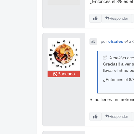
¿Entonces el 8/8 es e
Responder
por
charles
el 2
#5
Juankiyo escr
Gracias!! a ver 
llevar el ritmo 
Baneado
¿Entonces el 8/
Si no tienes un metron
Responder