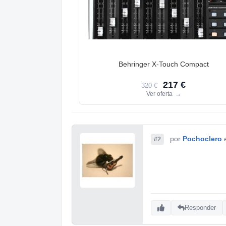
Behringer X-Touch Compact
217 €
320 €
Ver oferta
→
por
Pochoclero
#2
Responder