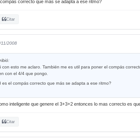
l compás correcto que más se adapta a ese ritmo?
Citar
7/11/2008
ibió:
si con esto me aclaro. También me es util para poner el compás correc
bien con el 4/4 que pongo.
8 es el compás correcto que más se adapta a ese ritmo?
omo inteligente que genere el 3+3+2 entonces lo mas correcto es que
Citar