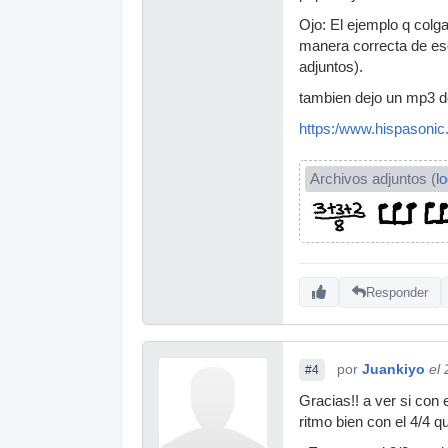
Ojo: El ejemplo q colg
manera correcta de esc
adjuntos).
tambien dejo un mp3 d
https:/www.hispasonic
Archivos adjuntos (
l
Responder
por
Juankiyo
el
#4
Gracias!! a ver si con
ritmo bien con el 4/4 q