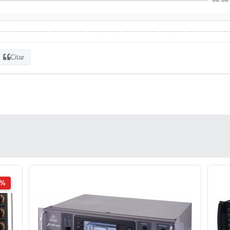
Citar
2%