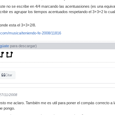
aste no se escribe en 4/4 marcando las acentuasiones (es una equiva
ribir es agrupar los tiempos acentuados respetando el 3+3+2 lo cual f
onde esta el 3+3+2/8.
.com/musica/teniendo-fe-2008/11816
ogúate
para descargar)
Citar
 27/11/2008
 esto me aclaro. También me es util para poner el compás correcto a l
ue pongo.