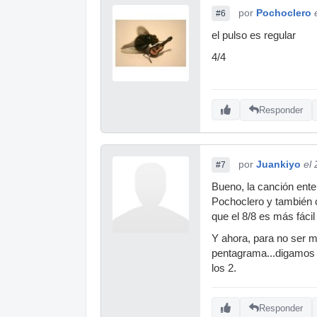
por
Pochoclero
#6
el pulso es regular
4/4
Responder
por
Juankiyo
el
#7
Bueno, la canción ente
Pochoclero y también c
que el 8/8 es más fácil
Y ahora, para no ser m
pentagrama...digamos q
los 2.
Responder