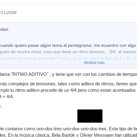
7/11/2008
ibió:
uando quiero pasar algún tema al pentagrama, me ecuentro con algo 
pués de mucho mirar, creo que tiene un ritmo ternario... 3/4, al meno
ro bueno no me voy a enrollar mucho, a mi me parece que es 3 + 3 + 2,
Mostrar más
erdío en este tema. He mirado que hay distintos compases irregulares.
nte diferente. Voy a intentar dejar un mp3 tocado con la guitarra de f
e llama "RITMO ADITIVO" , y tiene que ver con los cambios de tiempos
udarme alguien que entienda de esto.
más complejos de tensiones, tales como aditivo de ritmos, tienes que
favor!!
mplo tu ritmo aditivo procede de un 4/4 pero como estan acentuados d
8 = 4/4.
:
ele contarse como uno-dos-tres-uno-dos-uno-dos-tres. Este tipo de 
les. En la música clásica, Béla Bartók y Olivier Messiaen han utiliza