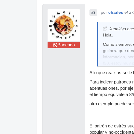
por
charles
el 2
#3
Juankiyo escr
Hola,
Como siempre, c
Baneado
guitarra que des
informacion, pe
8/8, estoy muy p
ver y es totalme
A lo que realisas se l
ver si puede ay
Para indicar patrones 
Una ayudita por 
acentuasiones, por eje
Gracias.
el tiempo equivale a 8/
Un saludo.
otro ejemplo puede ser
El patrón de estrés su
popular y no-occidenta