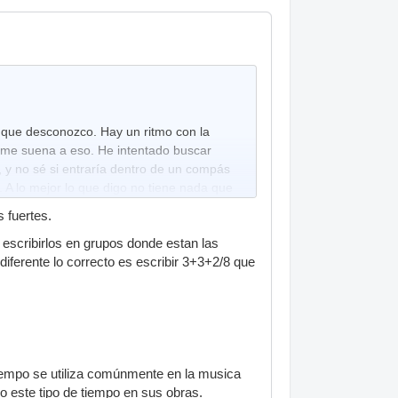
que desconozco. Hay un ritmo con la
s me suena a eso. He intentado buscar
 y no sé si entraría dentro de un compás
 A lo mejor lo que digo no tiene nada que
ormas diferentes para acentuar el compás, a
 fuertes.
 escribirlos en grupos donde estan las
iferente lo correcto es escribir 3+3+2/8 que
tiempo se utiliza comúnmente en la musica
do este tipo de tiempo en sus obras.