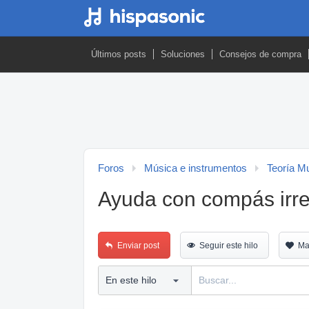
Últimos posts
Soluciones
Consejos de compra
Foros
Música e instrumentos
Teoría M
Ayuda con compás irre
Enviar post
Seguir este hilo
Ma