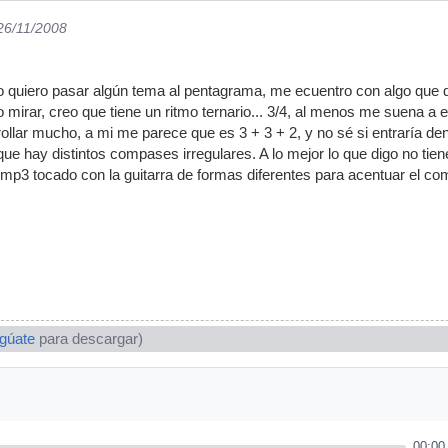
 26/11/2008
quiero pasar algún tema al pentagrama, me ecuentro con algo que d
irar, creo que tiene un ritmo ternario... 3/4, al menos me suena a 
llar mucho, a mi me parece que es 3 + 3 + 2, y no sé si entraría d
ue hay distintos compases irregulares. A lo mejor lo que digo no tien
n mp3 tocado con la guitarra de formas diferentes para acentuar el c
ogúate
para descargar)
00:00