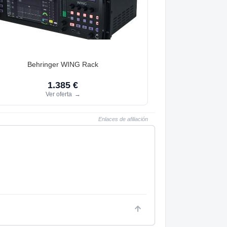
Behringer WING Rack
1.385 €
Ver oferta
→
Enlaces de afiliación