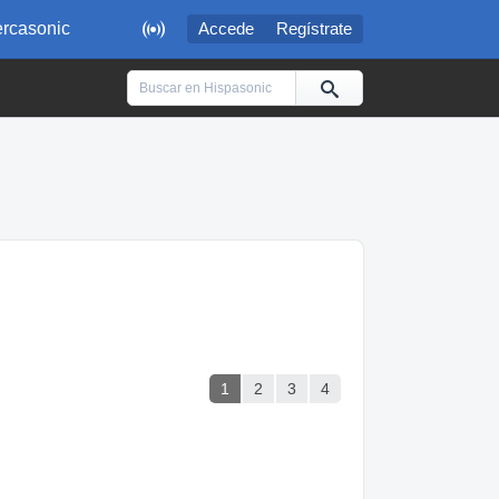

rcasonic
Accede
Regístrate
1
2
3
4