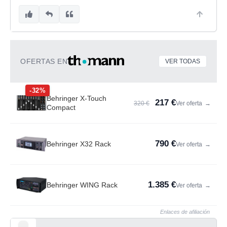
OFERTAS EN
VER TODAS
-32%
Behringer X-Touch
217 €
320 €
Ver oferta
→
Compact
790 €
Behringer X32 Rack
Ver oferta
→
1.385 €
Behringer WING Rack
Ver oferta
→
Enlaces de afiliación