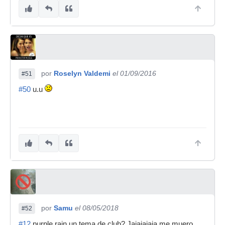
por
Roselyn Valdemi
el 01/09/2016
#51
#50
u.u
por
Samu
el 08/05/2018
#52
#12
purple rain un tema de club? Jajajajaja me muero