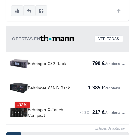
OFERTAS EN
VER TODAS
790 €
Behringer X32 Rack
Ver oferta
→
1.385 €
Behringer WING Rack
Ver oferta
→
-32%
Behringer X-Touch
217 €
320 €
Ver oferta
→
Compact
Enlaces de afiliación