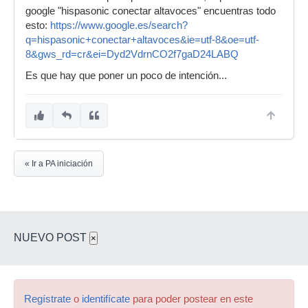
google "hispasonic conectar altavoces" encuentras todo
esto:
https://www.google.es/search?
q=hispasonic+conectar+altavoces&ie=utf-8&oe=utf-
8&gws_rd=cr&ei=Dyd2VdrnCO2f7gaD24LABQ
Es que hay que poner un poco de intención...
« Ir a PA iniciación
NUEVO POST
×
Regístrate
o
identifícate
para poder postear en este