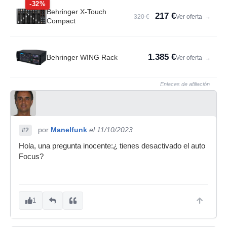
-32%
Behringer X-Touch
217 €
320 €
Ver oferta
→
Compact
1.385 €
Behringer WING Rack
Ver oferta
→
Enlaces de afiliación
por
Manelfunk
el 11/10/2023
#2
Hola, una pregunta inocente:¿ tienes desactivado el auto
Focus?
1