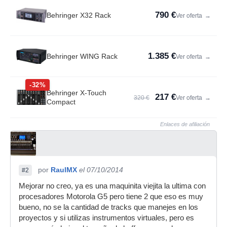
790 €
Behringer X32 Rack
Ver oferta
→
1.385 €
Behringer WING Rack
Ver oferta
→
-32%
Behringer X-Touch
217 €
320 €
Ver oferta
→
Compact
Enlaces de afiliación
por
RaulMX
el 07/10/2014
#2
Mejorar no creo, ya es una maquinita viejita la ultima con
procesadores Motorola G5 pero tiene 2 que eso es muy
bueno, no se la cantidad de tracks que manejes en los
proyectos y si utilizas instrumentos virtuales, pero es