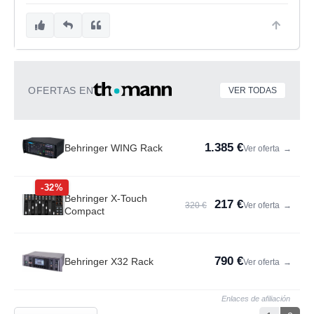
OFERTAS EN
VER TODAS
1.385 €
Behringer WING Rack
Ver oferta
→
-32%
Behringer X-Touch
217 €
320 €
Ver oferta
→
Compact
790 €
Behringer X32 Rack
Ver oferta
→
Enlaces de afiliación