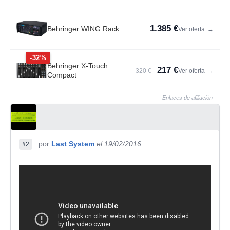
1.385 €
Behringer WING Rack
Ver oferta
→
-32%
Behringer X-Touch
217 €
320 €
Ver oferta
→
Compact
Enlaces de afiliación
por
Last System
el 19/02/2016
#2