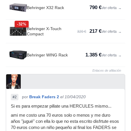
790 €
Behringer X32 Rack
Ver oferta
→
-32%
Behringer X-Touch
217 €
320 €
Ver oferta
→
Compact
1.385 €
Behringer WING Rack
Ver oferta
→
Enlaces de afiliación
por
Break Faders 2
el 10/04/2020
#2
Si es para empezar pillate una HERCULES mismo...
ami me costo una 70 euros solo o menos y me duro
años "jugué" con ella lo que no esta escrito disfrtute esos
70 euros como un niño pequeño al final los FADERS se