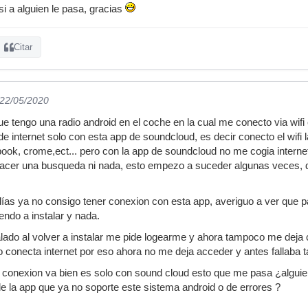
i a alguien le pasa, gracias
Citar
 22/05/2020
que tengo una radio android en el coche en la cual me conecto via wi
de internet solo con esta app de soundcloud, es decir conecto el wifi 
book, crome,ect... pero con la app de soundcloud no me cogia interne
al hacer una busqueda ni nada, esto empezo a suceder algunas veces, d
as ya no consigo tener conexion con esta app, averiguo a ver que p
endo a instalar y nada.
alado al volver a instalar me pide logearme y ahora tampoco me deja c
 conecta internet por eso ahora no me deja acceder y antes fallaba ta
la conexion va bien es solo con sound cloud esto que me pasa ¿algui
de la app que ya no soporte este sistema android o de errores ?