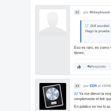
por
Mrkeyboard
#2
Dr8 escribió:
Hago la prueba s
Eso es raro, es como si
tienes.
Responder
por
EDR
el 19/0
#3
#2
Ya me dieron la resp
simplemente el link qu
En público no me lo ac