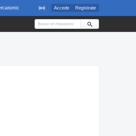

rcasonic
Accede
Regístrate