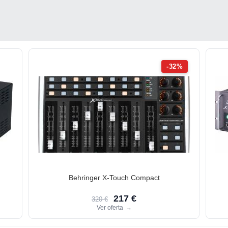
-32%
Behringer X-Touch Compact
217 €
320 €
Ver oferta
→