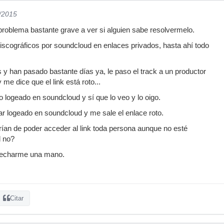
8/2015
problema bastante grave a ver si alguien sabe resolvermelo.
discográficos por soundcloud en enlaces privados, hasta ahí todo
y han pasado bastante días ya, le paso el track a un productor
me dice que el link está roto...
 logeado en soundcloud y sí que lo veo y lo oigo.
ar logeado en soundcloud y me sale el enlace roto.
ían de poder acceder al link toda persona aunque no esté
d no?
e echarme una mano.
Citar