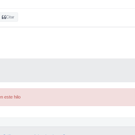
Citar
n este hilo