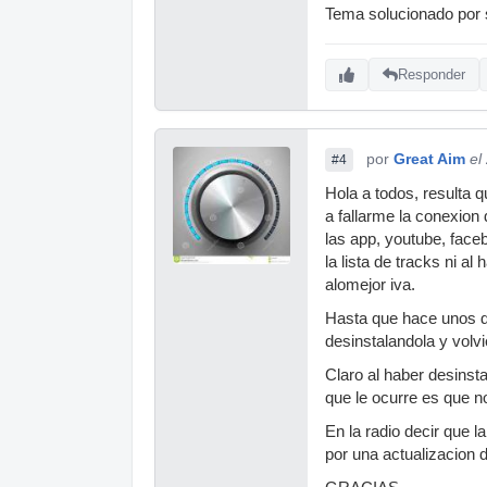
Tema solucionado por s
Responder
por
Great Aim
el
#4
Hola a todos, resulta 
a fallarme la conexion 
las app, youtube, face
la lista de tracks ni 
alomejor iva.
Hasta que hace unos dí
desinstalandola y volvi
Claro al haber desinst
que le ocurre es que no
En la radio decir que 
por una actualizacion 