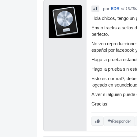
por
EDR
el 19/0
#1
Hola chicos, tengo un 
Envío tracks a sellos 
perfecto.
No veo reproducciones 
español por facebook y 
Hago la prueba estando
Hago la prueba sin est
Esto es normal?, deber
logeado en soundclou
A ver si alguien pued
Gracias!
Responder