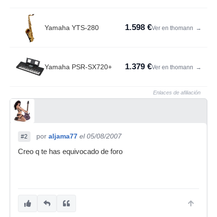
1.598 €
Yamaha YTS-280
Ver en thomann
→
1.379 €
Yamaha PSR-SX720+
Ver en thomann
→
Enlaces de afiliación
por
aljama77
el 05/08/2007
#2
Creo q te has equivocado de foro