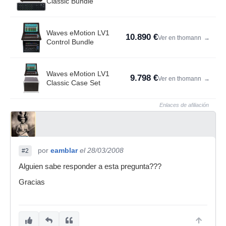
Classic Bundle
Waves eMotion LV1
10.890 €
Ver en thomann
→
Control Bundle
Waves eMotion LV1
9.798 €
Ver en thomann
→
Classic Case Set
Enlaces de afiliación
por
eamblar
el 28/03/2008
#2
Alguien sabe responder a esta pregunta???
Gracias