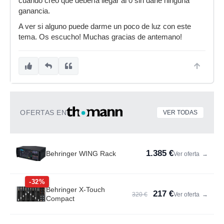
cuando creo que debería llegar al 0 sin darle ninguna
ganancia.
A ver si alguno puede darme un poco de luz con este
tema. Os escucho! Muchas gracias de antemano!
OFERTAS EN
VER TODAS
1.385 €
Behringer WING Rack
Ver oferta
→
-32%
Behringer X-Touch
217 €
320 €
Ver oferta
→
Compact