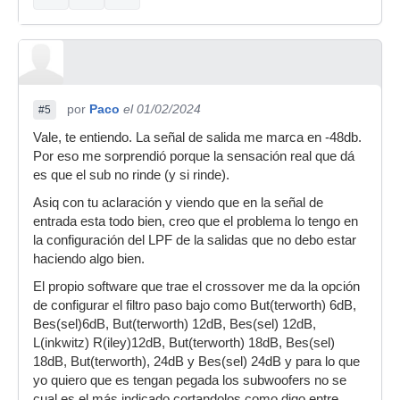
por
Paco
el 01/02/2024
#5
Vale, te entiendo. La señal de salida me marca en -48db.
Por eso me sorprendió porque la sensación real que dá
es que el sub no rinde (y si rinde).
Asiq con tu aclaración y viendo que en la señal de
entrada esta todo bien, creo que el problema lo tengo en
la configuración del LPF de la salidas que no debo estar
haciendo algo bien.
El propio software que trae el crossover me da la opción
de configurar el filtro paso bajo como But(terworth) 6dB,
Bes(sel)6dB, But(terworth) 12dB, Bes(sel) 12dB,
L(inkwitz) R(iley)12dB, But(terworth) 18dB, Bes(sel)
18dB, But(terworth), 24dB y Bes(sel) 24dB y para lo que
yo quiero que es tengan pegada los subwoofers no se
cual es el más indicado cortandolos como digo entre