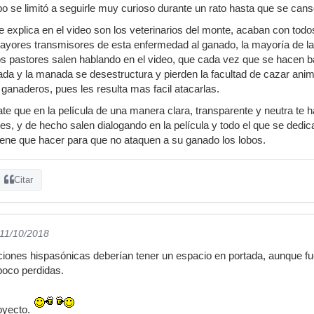
bo se limitó a seguirle muy curioso durante un rato hasta que se cans
e explica en el video son los veterinarios del monte, acaban con todo
 mayores transmisores de esta enfermedad al ganado, la mayoría de 
pastores salen hablando en el video, que cada vez que se hacen bat
da y la manada se desestructura y pierden la facultad de cazar ani
 ganaderos, pues les resulta mas facil atacarlas.
ate que en la película de una manera clara, transparente y neutra te 
es, y de hecho salen dialogando en la película y todo el que se ded
iene que hacer para que no ataquen a su ganado los lobos.
Citar
 11/10/2018
iones hispasónicas deberían tener un espacio en portada, aunque fue
poco perdidas.
oyecto.