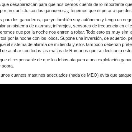
 que desaparezcan para que nos demos cuenta de lo importante que 
 por un conficto con los ganaderos. ¿Tenemos que esperar a que de
 para los ganaderos, que yo también soy autónomo y tengo un negoci
alar un sistema de alarmas, infrarojos, sensores de frecuencia en el 
queremos que por la noche nos entren a robar. Todo esto es muy simila
ictos por la noche con los lobos. Supone una inversión, de acuerdo, 
gue el sistema de alarma de mi tienda y ellos tampoco deberían pret
ad de acabar con todas las mafias de Rumanos que se dedican a estre
 que el responsable de que los lobos ataquen a una explotación gana
 sobra.
o unos cuantos mastines adecuados (nada de MEO) evita que ataque