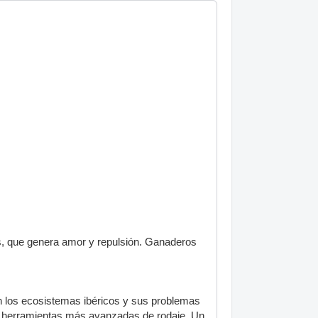
os, que genera amor y repulsión. Ganaderos
en los ecosistemas ibéricos y sus problemas
as herramientas más avanzadas de rodaje. Un