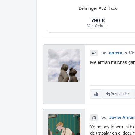
Behringer X32 Rack
790 €
Ver oferta
→
por
abretu
el 10
#2
Me entran muchas gana
Responder
por
Javier Arnan
#3
Yo no soy lobero, ni b
de trabajar en el doc