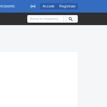

rcasonic
Accede
Regístrate