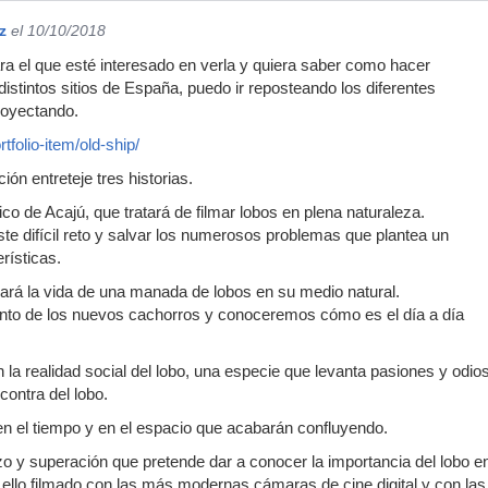
z
el 10/10/2018
ra el que esté interesado en verla y quiera saber como hacer
 distintos sitios de España, puedo ir reposteando los diferentes
royectando.
tfolio-item/old-ship/
ón entreteje tres historias.
ico de Acajú, que tratará de filmar lobos en plena naturaleza.
ste difícil reto y salvar los numerosos problemas que plantea un
rísticas.
rará la vida de una manada de lobos en su medio natural.
ento de los nuevos cachorros y conoceremos cómo es el día a día
la realidad social del lobo, una especie que levanta pasiones y odi
contra del lobo.
 en el tiempo y en el espacio que acabarán confluyendo.
o y superación que pretende dar a conocer la importancia del lobo 
 ello filmado con las más modernas cámaras de cine digital y con l