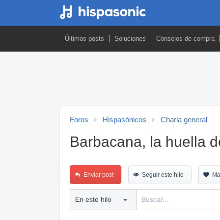
Últimos posts
Soluciones
Consejos de compra
Foros
Hispasónicos
Charla general
Barbacana, la huella d
Enviar post
Seguir este hilo
Ma