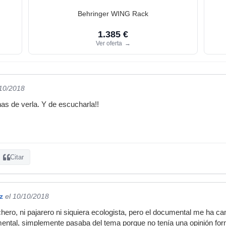
Behringer WING Rack
1.385 €
Ver oferta
→
/10/2018
s de verla. Y de escucharla!!
Citar
z
el 10/10/2018
ichero, ni pajarero ni siquiera ecologista, pero el documental me ha 
umental, simplemente pasaba del tema porque no tenía una opinión f