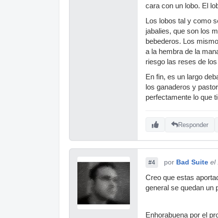
cara con un lobo. El lo
Los lobos tal y como s
jabalies, que son los
bebederos. Los mismos 
a la hembra de la mana
riesgo las reses de los
En fin, es un largo deb
los ganaderos y pastor
perfectamente lo que t
Responder
por
Bad Suite
el
#4
Creo que estas aportac
general se quedan un 
Enhorabuena por el pr