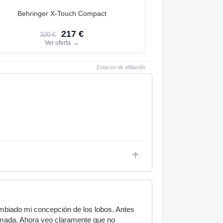
Behringer X-Touch Compact
217 €
320 €
Ver oferta
→
Enlaces de afiliación
cambiado mi concepción de los lobos. Antes
ormada. Ahora veo claramente que no