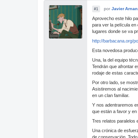
por
Javier Arnan
#1
Aprovecho este hilo pa
para ver la película en
lugares donde se va p
http://barbacana.org/por
Esta novedosa producci
Una, la del equipo técn
Tendrán que afrontar e
rodaje de estas caracte
Por otro lado, se most
Asistiremos al nacimi
en un clan familiar.
Y nos adentraremos en 
que están a favor y en 
Tres relatos paralelos
Una crónica de esfuerz
de conservación. Todo