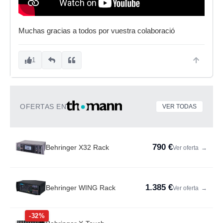
Muchas gracias a todos por vuestra colaboració
1
OFERTAS EN
VER TODAS
790 €
Behringer X32 Rack
Ver oferta
→
1.385 €
Behringer WING Rack
Ver oferta
→
-32%