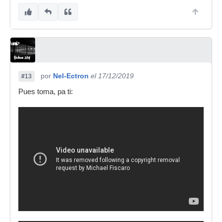
por
Nel-Ectron
el 17/12/2019
#13
Pues toma, pa ti: