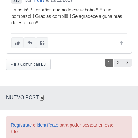
por
Trully
el 19/12/2019
#15
La ostia!!!! Los años que no lo escuchaba!!! Es un
bombazo!!! Gracias compi!!!!! Se agradece alguna más
de este palo!!!!
1
2
3
« Ir a Comunidad DJ
NUEVO POST
×
Regístrate
o
identifícate
para poder postear en este
hilo