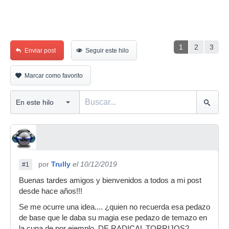
1
2
3
Enviar post
Seguir este hilo
Marcar como favorito
por
Trully
el 10/12/2019
#1
Buenas tardes amigos y bienvenidos a todos a mi post
desde hace años!!!
Se me ocurre una idea.... ¿quien no recuerda esa pedazo
de base que le daba su magia ese pedazo de temazo en
la cuna de por ejemplo, DE RADICAL TORRIJOS?