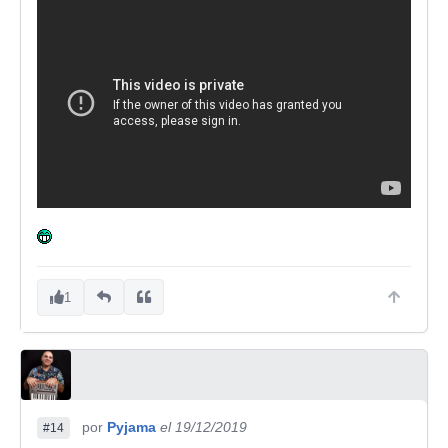
1
por
Pyjama
el 19/12/2019
#14