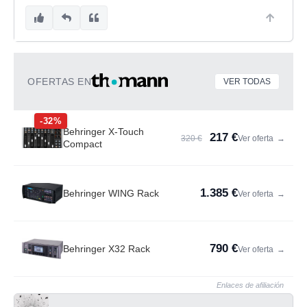
OFERTAS EN
VER TODAS
-32%
Behringer X-Touch
217 €
320 €
Ver oferta
→
Compact
1.385 €
Behringer WING Rack
Ver oferta
→
790 €
Behringer X32 Rack
Ver oferta
→
Enlaces de afiliación