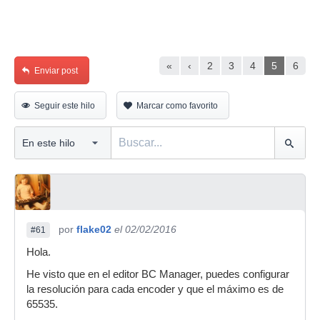
«
‹
2
3
4
5
6
Enviar post
Seguir este hilo
Marcar como favorito
por
flake02
el 02/02/2016
#61
Hola.
He visto que en el editor BC Manager, puedes configurar
la resolución para cada encoder y que el máximo es de
65535.