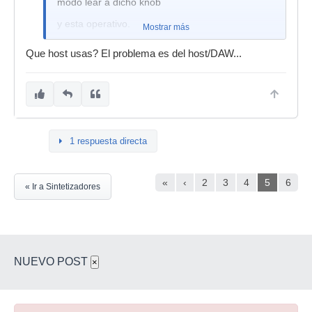
modo lear a dicho knob
y esta operativo.
Mostrar más
Que host usas? El problema es del host/DAW...
1 respuesta directa
«
‹
2
3
4
5
6
« Ir a Sintetizadores
NUEVO POST
×